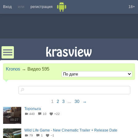
Вход
или
регистрация
18+
Kronos
→
Видео
595
1
2
3
...
30
→
Торопыга
440
10
+22
00:27
Wild Life Game - New Cinematic Trailer + Release Date
79
1
−1