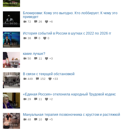
02:29
Блокировки: Кому это выгодно. Кто лоббирует. К чему это
приведет
72
26
+6
34:00
История событий в России в шутках с 2022 по 2026 гг
38
0
0
11:37
какие лучше?
50
11
+3
06:54
В связи с текущей обстановкой
449
152
+33
00:19
«Единая Россия» отклонила народный Трудовой кодекс
29
11
+2
25:54
Мануальная терапия позвоночника с хрустом и растяжкой
48
10
+5
15:58