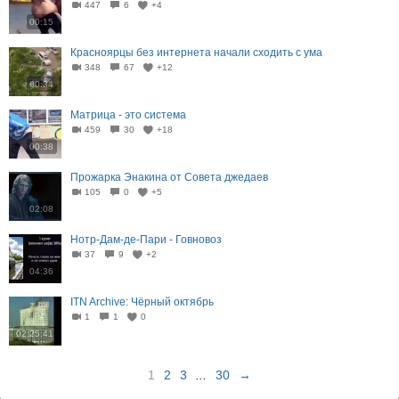
447
6
+4
00:15
Красноярцы без интернета начали сходить с ума
348
67
+12
00:34
Матрица - это система
459
30
+18
00:38
Прожарка Энакина от Совета джедаев
105
0
+5
02:08
Нотр-Дам-де-Пари - Говновоз
37
9
+2
04:36
ITN Archive: Чёрный октябрь
1
1
0
02:25:41
1
2
3
...
30
→