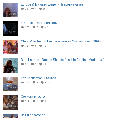
Europe & Михаил Шелег - Петрович качает
34
4
0
05:16
800 тысяч лет эволюции
152
0
+2
04:02
Chico & Roberto ( Freinte a freinte - Succes Fous 1989 )
71
6
+3
05:06
Blue Lagoon - Brooke Shields ( La Isla Bonita - Madonna )
23
1
+1
05:26
Стабилизаторы танков
195
2
+10
00:35
Сосиски в тесте
186
3
+15
00:14
Вот и позагорал...