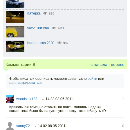
пятерка
819
vaz2108turbo
1417
burnout ваз 2101
932
Комментарии
9
с начала
|
дерево
Чтобы писать и оценивать комментарии нужно
войти
или
зарегистрироваться
woodstok123
14:38 08.05.2011
+1
○
прикольная тема, но ставить на понт - машины надо =)
самая тема было бы на гужевую повозку такое ебануть xD
sunny72
14:02 08.05.2011
0
○