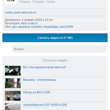
19
видео
28
постов
4
друга
zubilo.avers-telecom.ru
Добавлено: 5 января 2009 в 22:44
Категория:
Авто и мото
Теги:
ваз
,
машина
,
lowrider
,
лоурайдер
,
ваз21099
Скачать видео (4.47 Мб)
Похожее видео
Вот она машина моей мечты!!!
Машина - утопленница
Обзор на ВАЗ 2109
лоурайдер ваз2107 [а397хт|26]