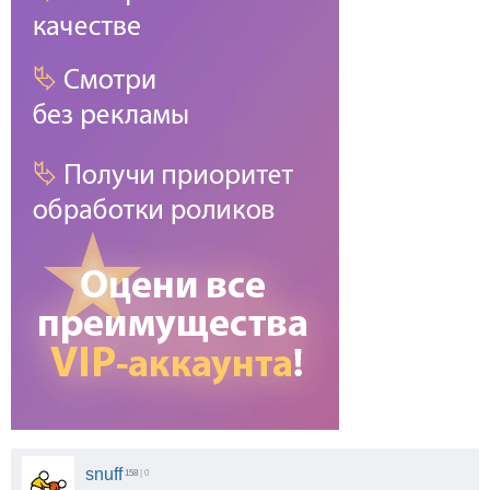
snuff
158
| 0