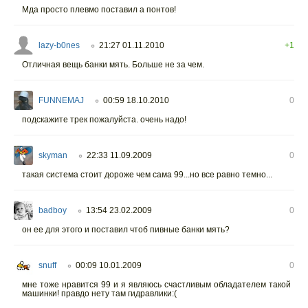
Мда просто плевмо поставил а понтов!
lazy-b0nes
21:27 01.11.2010
+1
○
Отличная вещь банки мять. Больше не за чем.
FUNNEMAJ
00:59 18.10.2010
0
○
подскажите трек пожалуйста. очень надо!
skyman
22:33 11.09.2009
0
○
такая система стоит дороже чем сама 99...но все равно темно...
badboy
13:54 23.02.2009
0
○
он ее для этого и поставил чтоб пивные банки мять?
snuff
00:09 10.01.2009
0
○
мне тоже нравится 99 и я являюсь счастливым обладателем такой
машинки! правдо нету там гидравлики:(