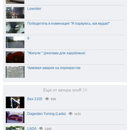
Lowrider
Победитель в номинации "Я паркуюсь, как мудак!"
9
"Жигули " (реклама для зарубежья)
Чумовая авария на перекрестке
Еще от автора snuff
19
Ваз 2105
656
Dagestan Tuning (Lada)
1131
LADA
1340