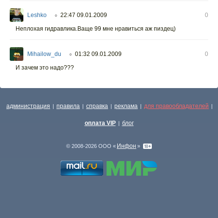
Leshko
22:47 09.01.2009
0
○
Неплохая гидравлика.Ваще 99 мне нравиться аж пиздец)
Mihailow_du
01:32 09.01.2009
0
○
И зачем это надо???
администрация
правила
справка
реклама
для правообладателей
|
|
|
|
|
оплата VIP
блог
|
Инфон
© 2008-2026 ООО «
»