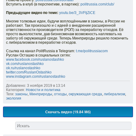
Помочь проекту:
politrussia.com/donate/
Вступить в клуб (в перспективе, в партию):
politrussia.com/club/
Предыдущее видео по теме:
youtu.be/3_3VFIjZiCE
Многие толковые идеи, будучи воплощёнными в законы, в России не
работают. Так произошло и с идеей о внедрении расширенной
ответственности производителя (РОП) за переработку отходов. Её
просто выхолостили, дав бизнесменам возможность наплевать на
заботу об окружающей среде. Теперь Минприроды решило покончить
с либерализмом в переработке отходов.
Ссылка на канал PolitRussia в Telegram:
t.me/politrussiacom
Руслан Осташко в социальных сетях:
www.facebook.com/ruslanostashko
vk.com/ruslanostashko
ok.ru/ruslanostashko
twitter.com/RuslanOstashko
www.instagram.com/ruslanostashko
Добавлено: 3 ноября 2019 в 13:14
Категория:
Новости и политика
Теги:
законы
,
Минприроды
,
отходы
,
окружающая среда
,
либерализм
,
экология
Скачать видео (19.84 Мб)