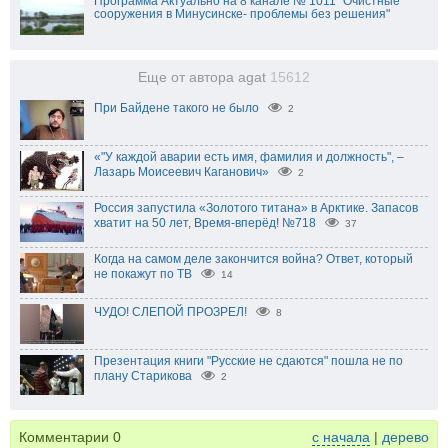
Программа Актуально на 8 канале № 1011 "Очистные
сооружения в Минусинске- проблемы без решения"
Еще от автора agat
15612
При Байдене такого не было
2
«"У каждой аварии есть имя, фамилия и должность", –
Лазарь Моисеевич Каганович»
2
Россия запустила «Золотого титана» в Арктике. Запасов
хватит на 50 лет, Время-вперёд! №718
37
Когда на самом деле закончится война? Ответ, который
не покажут по ТВ
14
ЧУДО! СЛЕПОЙ ПРОЗРЕЛ!
8
Презентация книги "Русские не сдаются" пошла не по
плану Старикова
2
Комментарии
0
с начала
|
дерево