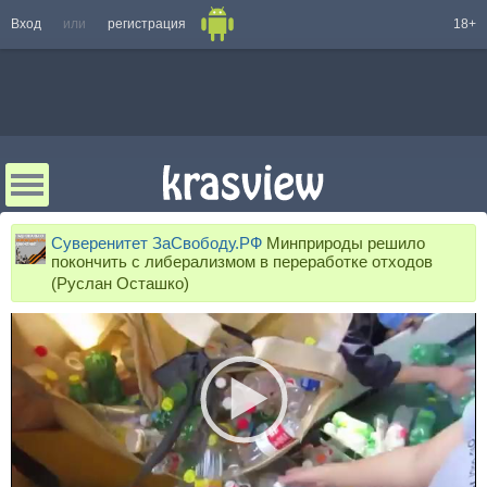
Вход
или
регистрация
18+
Суверенитет ЗаСвободу.РФ
Минприроды решило
покончить с либерализмом в переработке отходов
(Руслан Осташко)