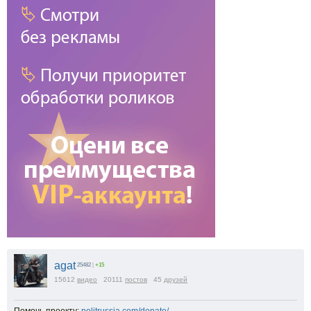
agat
25482
|
+15
15612
видео
20111
постов
45
друзей