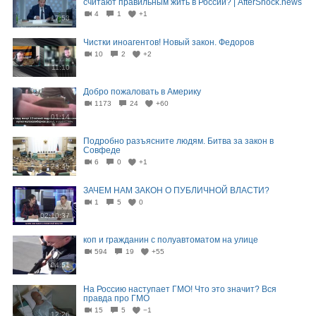
считают правильным жить в России? | AfterShock.news
4
1
+1
17:53
Чистки иноагентов! Новый закон. Федоров
10
2
+2
11:10
Добро пожаловать в Америку
1173
24
+60
01:14
Подробно разъясните людям. Битва за закон в
Совфеде
6
0
+1
23:45
ЗАЧЕМ НАМ ЗАКОН О ПУБЛИЧНОЙ ВЛАСТИ?
1
5
0
02:10:37
коп и гражданин с полуавтоматом на улице
594
19
+55
04:51
На Россию наступает ГМО! Что это значит? Вся
правда про ГМО
15
5
−1
12:26