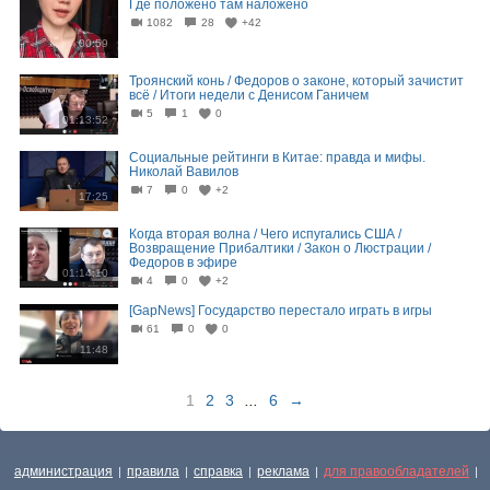
Где положено там наложено
1082
28
+42
00:59
Троянский конь / Федоров о законе, который зачистит
всё / Итоги недели с Денисом Ганичем
5
1
0
01:13:52
Социальные рейтинги в Китае: правда и мифы.
Николай Вавилов
7
0
+2
17:25
Когда вторая волна / Чего испугались США /
Возвращение Прибалтики / Закон о Люстрации /
Федоров в эфире
01:14:10
4
0
+2
[GapNews] Государство перестало играть в игры
61
0
0
11:48
1
2
3
...
6
→
администрация
правила
справка
реклама
для правообладателей
|
|
|
|
|