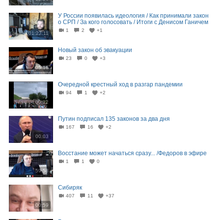
У России появилась идеология / Как принимали закон
о СРП / За кого голосовать / Итоги с Денисом Ганичем
1
2
+1
01:22:11
Новый закон об эвакуации
23
0
+3
05:16
Очередной крестный ход в разгар пандемии
94
1
+2
00:12
Путин подписал 135 законов за два дня
167
16
+2
00:03
Восстание может начаться сразу... /Федоров в эфире
1
1
0
59:58
Сибиряк
407
11
+37
00:59