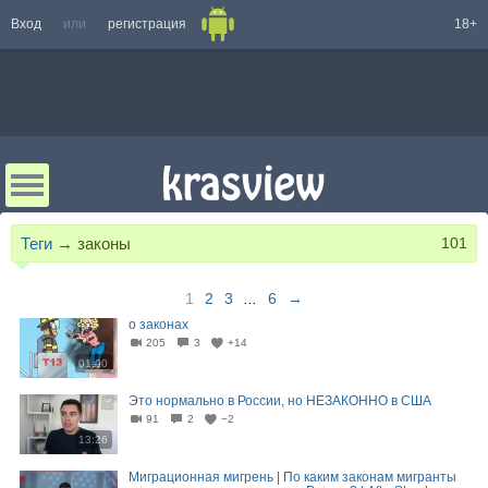
Вход
или
регистрация
18+
Теги
→
законы
101
1
2
3
...
6
→
о законах
205
3
+14
01:00
Это нормально в России, но НЕЗАКОННО в США
91
2
−2
13:26
Миграционная мигрень | По каким законам мигранты