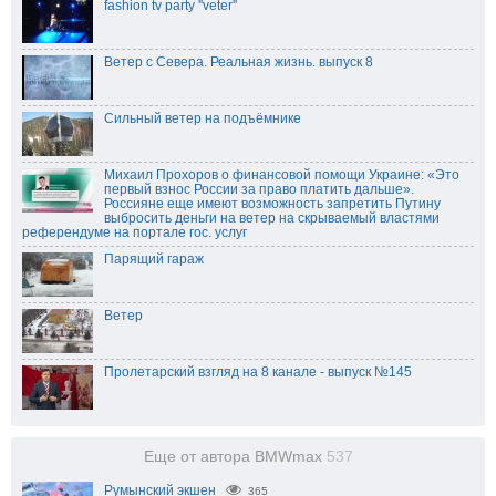
fashion tv party ''veter''
Ветер с Севера. Реальная жизнь. выпуск 8
Сильный ветер на подъёмнике
Михаил Прохоров о финансовой помощи Украине: «Это
первый взнос России за право платить дальше».
Россияне еще имеют возможность запретить Путину
выбросить деньги на ветер на скрываемый властями
референдуме на портале гос. услуг
Парящий гараж
Ветер
Пролетарский взгляд на 8 канале - выпуск №145
Еще от автора BMWmax
537
Румынский экшен
365