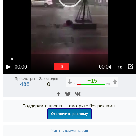
1x
00:00
00:04
6
Просмотры
За сегодня
+15
488
0
5
20
Поддержите проект — смотрите без рекламы!
Отключить рекламу
Читать комментарии