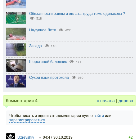
Обязанности равны и оплата труда тоже одинакова ?
518
Надувное Лето
427
Засада
140
Шерстяной баловник
671
Сухой язык протокола
960
Комментарии
4
с начала
|
дерево
Чтобы писать и оценивать комментарии нужно
войти
или
зарегистрироваться
Uzrevshiy
04:47 30.10.2019
+2
○