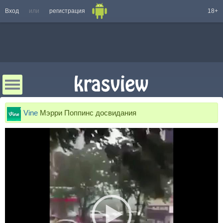
Вход
или
регистрация
18+
Vine
Мэрри Поппинс досвидания