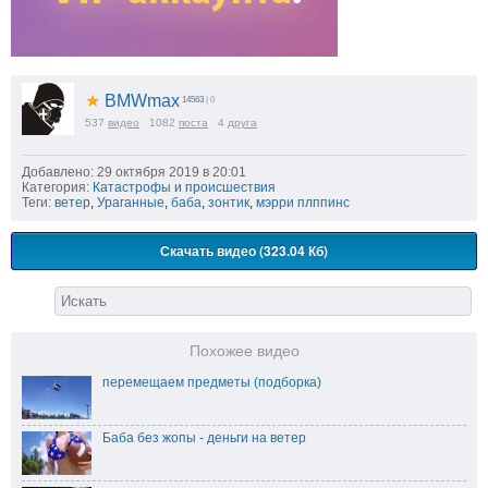
★
BMWmax
14563
| 0
537
видео
1082
поста
4
друга
Добавлено: 29 октября 2019 в 20:01
Категория:
Катастрофы и происшествия
Теги:
ветер
,
Ураганные
,
баба
,
зонтик
,
мэрри плппинс
Скачать видео (323.04 Кб)
Похожее видео
перемещаем предметы (подборка)
Баба без жопы - деньги на ветер