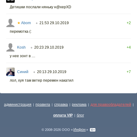
Детишки послали няньку н@херXD
★
Abom
21:53 29.10.2019
+2
○
перемотка (:
Kosh
20:23 29.10.2019
+4
○
у нее зонт в ....
Синий
20:13 29.10.2019
+7
○
лол, хуя там ветер перемен накатил
администрация
правила
справка
реклама
для правообладателей
|
|
|
|
|
оплата VIP
блог
|
Инфон
© 2008-2026 ООО «
»