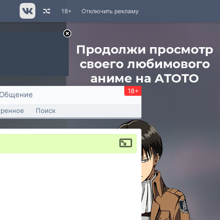
18+
Отключить рекламу
18+
Общение
тренное
Поиск