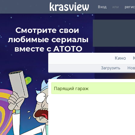
Вход
или
реги
Кино
Загрузить
Нов
Парящий гараж