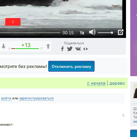
6
1x
00:15
Поделиться
+13
4
17
Отключить рекламу
мотрите без рекламы!
с начала
|
дерево
о
войти
или
зарегистрироваться
До
Ка
0
Те
в
днимают: