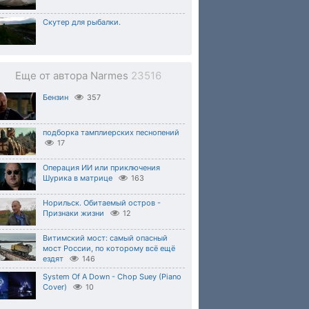
Скутер для рыбалки.
Еще от автора Narmes
23516
Бензин
357
подборка тамплиерских песнопений
17
Операция ИИ или приключения
Шурика в матрице
163
Норильск. Обитаемый остров -
Признаки жизни
12
Витимский мост: самый опасный
мост России, по которому всё ещё
ездят
146
System Of A Down - Chop Suey (Piano
Cover)
10