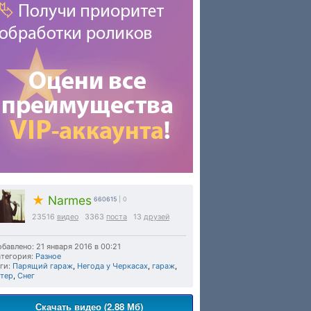
★
Narmes
660615
| 0
23516
видео
3363
поста
13
друзей
бавлено: 21 января 2016 в 00:21
тегория:
Разное
ги:
Парящий гараж
,
Негода у Черкасах
,
гараж
,
етер
,
Снег
Скачать видео (2.88 Мб)