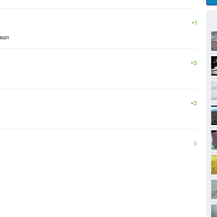
+1
ывал
+5
+2
0