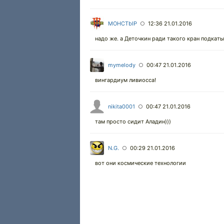
MOHCTbIP
12:36 21.01.2016
○
надо же. а Деточкин ради такого кран подкат
mymelody
00:47 21.01.2016
○
вингардиум ливиосса!
nikita0001
00:47 21.01.2016
○
там просто сидит Аладин)))
N.G.
00:29 21.01.2016
○
вот они космические технологии