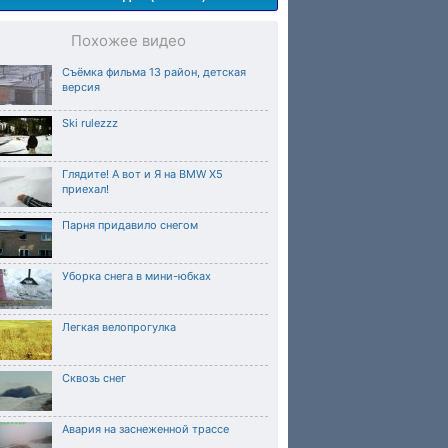
Похожее видео
Съёмка фильма 13 район, детская
версия
Ski rulezzz
Глядите! А вот и Я на BMW X5
приехал!
Парня придавило снегом
Уборка снега в мини-юбках
Легкая велопрогулка
Сквозь снег
Авария на заснеженной трассе