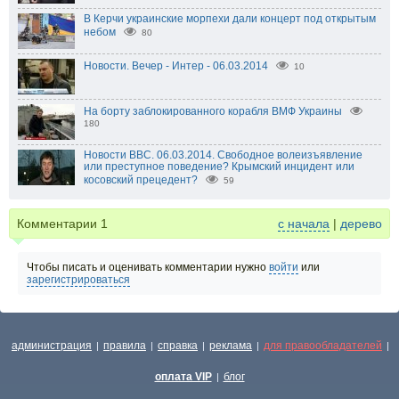
В Керчи украинские морпехи дали концерт под открытым
небом
80
Новости. Вечер - Интер - 06.03.2014
10
На борту заблокированного корабля ВМФ Украины
180
Новости BBC. 06.03.2014. Свободное волеизъявление
или преступное поведение? Крымский инцидент или
косовский прецедент?
59
Комментарии
1
с начала
|
дерево
Чтобы писать и оценивать комментарии нужно
войти
или
зарегистрироваться
администрация
правила
справка
реклама
для правообладателей
|
|
|
|
|
оплата VIP
блог
|