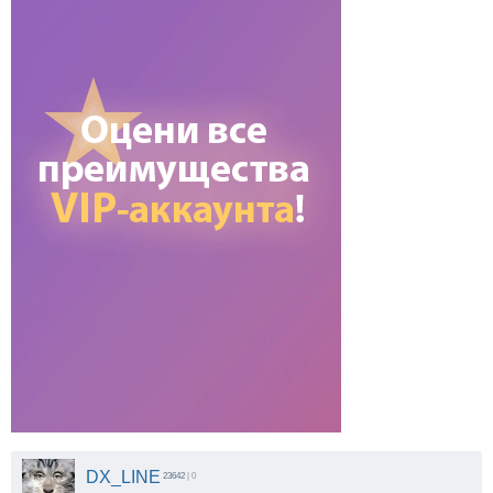
DX_LINE
23642
| 0