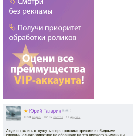
★
Юрий Гагарин
35103
| 0
1058
видео
16137
постов
11
друзей
Люди пытались отпугнуть зверя громкими криками и обидными
словами, однако животное не обращало на это никакого внимания и,