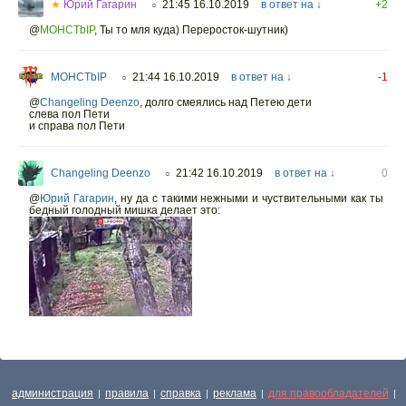
★
Юрий Гагарин
21:45 16.10.2019
в ответ на ↓
+2
○
@
MOHCTbIP
,
Ты то мля куда) Переросток-шутник)
MOHCTbIP
21:44 16.10.2019
в ответ на ↓
-1
○
@
Changeling Deenzo
,
долго смеялись над Петею дети
слева пол Пети
и справа пол Пети
Changeling Deenzo
21:42 16.10.2019
в ответ на ↓
0
○
@
Юрий Гагарин
,
ну да с такими нежными и чуствительными как ты
бедный голодный мишка делает это:
администрация
правила
справка
реклама
для правообладателей
|
|
|
|
|