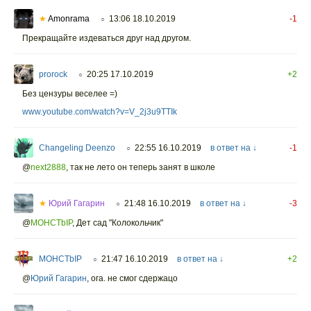
★
Amonrama
13:06 18.10.2019
-1
○
Прекращайте издеваться друг над другом.
prorock
20:25 17.10.2019
+2
○
Без цензуры веселее =)
www.youtube.com/watch?v=V_2j3u9TTIk
Changeling Deenzo
22:55 16.10.2019
в ответ на ↓
-1
○
@
next2888
,
так не лето он теперь занят в школе
★
Юрий Гагарин
21:48 16.10.2019
в ответ на ↓
-3
○
@
MOHCTbIP
,
Дет сад "Колокольчик"
MOHCTbIP
21:47 16.10.2019
в ответ на ↓
+2
○
@
Юрий Гагарин
,
ога. не смог сдержацо