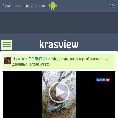
Вход
или
регистрация
18+
Никакой ПОЛИТИКИ
Медведь загнал рыболовов на
деревья, ограбил их.