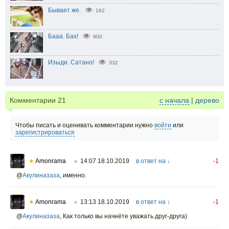
Бывает же.
162
Бааа. Бах!
900
Изыди. Сатано!
332
Комментарии
21
с начала
|
дерево
Чтобы писать и оценивать комментарии нужно
войти
или
зарегистрироваться
★
Amonrama
14:07 18.10.2019
в ответ на ↓
-1
○
@
Акулиназаза
,
именно.
★
Amonrama
13:13 18.10.2019
в ответ на ↓
-1
○
@
Акулиназаза
,
Как только вы начнёте уважать друг-друга)