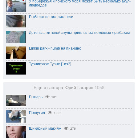
У побережья Японского моря может быть несколько акул-
людоедов
Рыбалка по-американски
Детеныш китовой акулы приплыл за помощью к рыбакам
Linkin park - numb на пианино
Турниковое Турне [1из2]
Еще от автора Юрий Гагарин
1058
Рыцарь
281
Пошутил
1022
Шикарный макияж
276