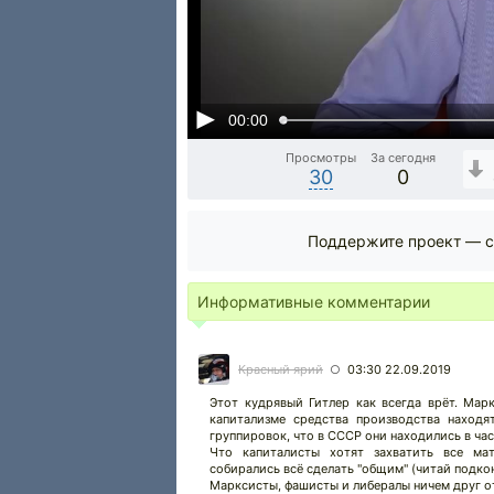
00:00
Просмотры
За сегодня
30
0
Поддержите проект — с
Информативные комментарии
Красный ярий
03:30 22.09.2019
○
Этот кудрявый Гитлер как всегда врёт. Мар
капитализме средства производства находя
группировок, что в СССР они находились в ча
Что капиталисты хотят захватить все мат
собирались всё сделать "общим" (читай подко
Марксисты, фашисты и либералы ничем друг от