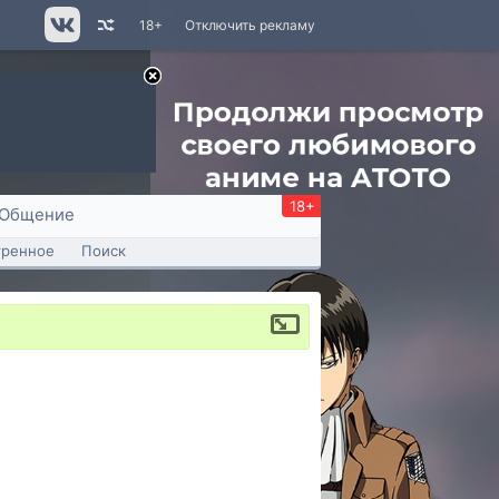
18+
Отключить рекламу
18+
Общение
тренное
Поиск