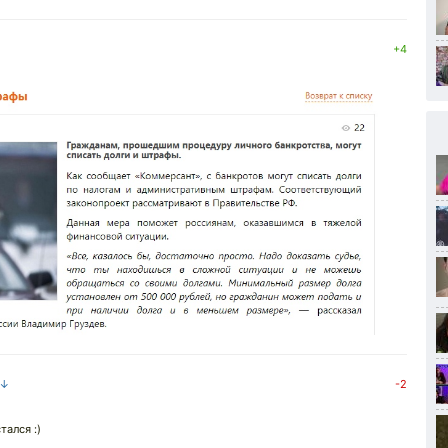
+4
 ↓
-2
тался :)