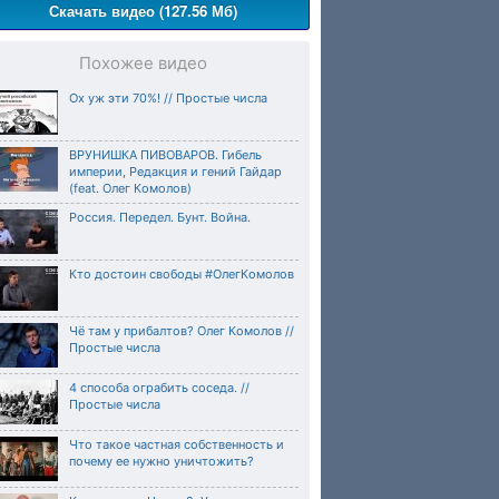
Скачать видео (127.56 Мб)
Похожее видео
Ох уж эти 70%! // Простые числа
ВРУНИШКА ПИВОВАРОВ. Гибель
империи, Редакция и гений Гайдар
(feat. Олег Комолов)
Россия. Передел. Бунт. Война.
Кто достоин свободы #ОлегКомолов
Чё там у прибалтов? Олег Комолов //
Простые числа
4 способа ограбить соседа. //
Простые числа
Что такое частная собственность и
почему ее нужно уничтожить?