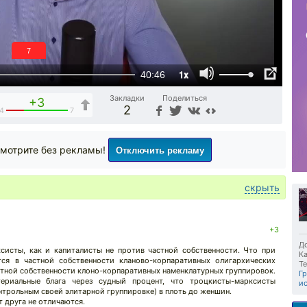
6
1x
40:46
Закладки
Поделиться
+3
2
4
7
Отключить рекламу
мотрите без рекламы!
скрыть
+3
До
ксисты, как и капиталисты не против частной собственности. Что при
Ка
тся в частной собственности кланово-корпаративных олигархических
Те
стной собственности клоно-корпаративных наменклатурных группировок.
Г
ериальные блага через судный процент, что троцкисты-марксисты
и
нтрольным своей элитарной группировке) в плоть до женшин.
 друга не отличаются.