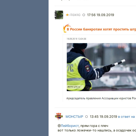
★
T0X1C
17:56 19.09.2019
○
MOHCTbIP
13:45 19.09.2019
в ответ на
○
@
Лейборист
,
прям гора с плеч
вот только ложечки-то нашлись, а осадочек ос