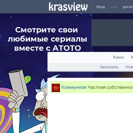
Вход
или
реги
Кино
Загрузить
Нов
Коммунизм
Частная собственно