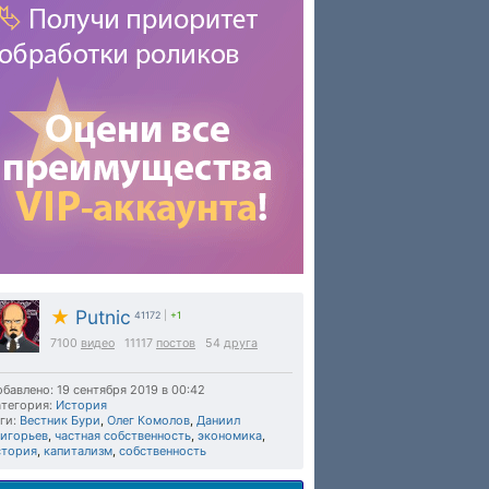
★
Putnic
41172
|
+1
7100
видео
11117
постов
54
друга
бавлено: 19 сентября 2019 в 00:42
тегория:
История
ги:
Вестник Бури
,
Олег Комолов
,
Даниил
ригорьев
,
частная собственность
,
экономика
,
стория
,
капитализм
,
собственность