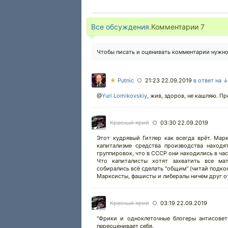
Все обсуждения.
Комментарии
7
Чтобы писать и оценивать комментарии нужн
★
Putnic
21:23 22.09.2019
в ответ на 
○
@
Yuri Lomikovskiy
,
жив, здоров, не кашляю. Пр
Красный ярий
03:30 22.09.2019
○
Этот кудрявый Гитлер как всегда врёт. Мар
капитализме средства производства находя
группировок, что в СССР они находились в ча
Что капиталисты хотят захватить все мат
собирались всё сделать "общим" (читай подко
Марксисты, фашисты и либералы ничем друг от
Красный ярий
03:19 22.09.2019
○
"Фрики и одноклеточные блогеры антисовет
переоценивает себя.