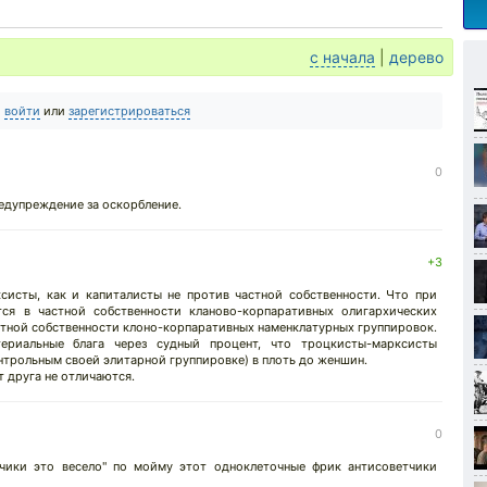
с начала
|
дерево
о
войти
или
зарегистрироваться
↓
0
едупреждение за оскорбление.
+3
ксисты, как и капиталисты не против частной собственности. Что при
тся в частной собственности кланово-корпаративных олигархических
стной собственности клоно-корпаративных наменклатурных группировок.
ериальные блага через судный процент, что троцкисты-марксисты
нтрольным своей элитарной группировке) в плоть до женшин.
 друга не отличаются.
0
чики это весело" по мойму этот одноклеточные фрик антисоветчики