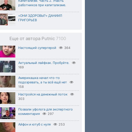
Капитализм. Часть 2. Участь
работников при капитализме.
«ОНИ ЗДОРОВЫ?» ДАНИИЛ
ГРИГОРЬЕВ
Еще от автора Putnic
7100
Настоящий супергерой
364
Актуальный лайфхак. Пробуйте.
169
Америкашка начал что-то
подозревать, а ты всё ещё нет
158
Настройся на денежный поток
303
Позвали уфолога для экспертного
комментария
297
Айфон и ютуб с нуля
253