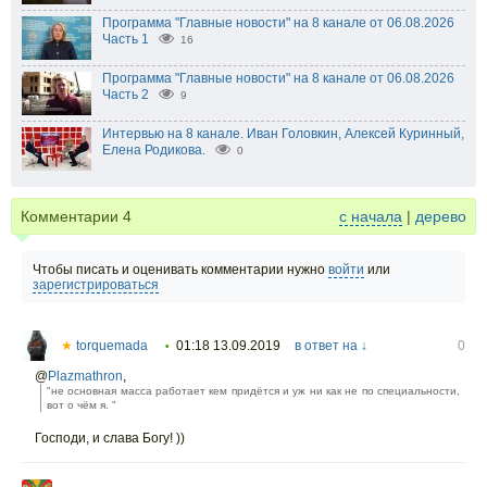
Программа "Главные новости" на 8 канале от 06.08.2026
Часть 1
16
Программа "Главные новости" на 8 канале от 06.08.2026
Часть 2
9
Интервью на 8 канале. Иван Головкин, Алексей Куринный,
Елена Родикова.
0
Комментарии
4
с начала
|
дерево
Чтобы писать и оценивать комментарии нужно
войти
или
зарегистрироваться
★
torquemada
01:18 13.09.2019
в ответ на ↓
0
•
@
Plazmathron
,
"не основная масса работает кем придётся и уж ни как не по специальности,
вот о чём я. "
Господи, и слава Богу! ))