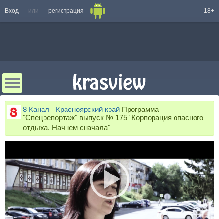
Вход
или
регистрация
18+
8 Канал - Красноярский край
Программа
"Спецрепортаж" выпуск № 175 "Корпорация опасного
отдыха. Начнем сначала"