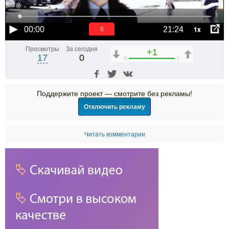
1x
00:00
21:24
6
Просмотры
За сегодня
+1
17
0
0
1
Поддержите проект — смотрите без рекламы!
Отключить рекламу
Читать комментарии