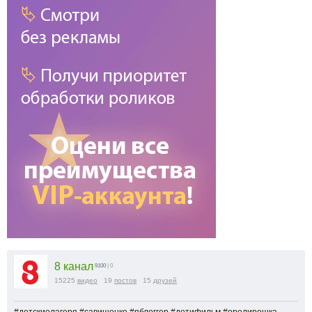
8 канал
9100
| 0
15225
видео
19
постов
15
друзей