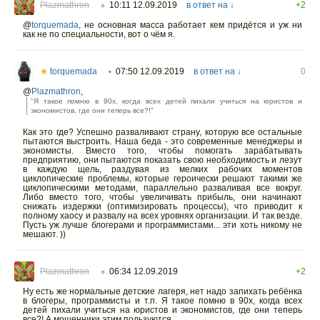
Plazmathron
10:11 12.09.2019
в ответ на ↓
+2
○
@
torquemada
,
не основная масса работает кем придётся и уж ни
как не по специальности, вот о чём я.
★
torquemada
07:50 12.09.2019
в ответ на ↓
0
•
@
Plazmathron
,
"Я такое помню в 90х, когда всех детей пихали учиться на юристов и
экономистов, где они теперь все?!"
Как это где? Успешно разваливают страну, которую все остальные
пытаются выстроить. Наша беда - это современные менеджеры и
экономисты. Вместо того, чтобы помогать зарабатывать
предприятию, они пытаются показать свою необходимость и лезут
в каждую щель, раздувая из мелких рабочих моментов
циклопические проблемы, которые героически решают такими же
циклопическими методами, параллельно разваливая все вокруг.
Либо вместо того, чтобы увеличивать прибыль, они начинают
снижать издержки (оптимизировать процессы), что приводит к
полному хаосу и развалу на всех уровнях организации. И так везде.
Пусть уж лучше блогерами и программистами... эти хоть никому не
мешают. ))
Plazmathron
06:34 12.09.2019
+2
○
Ну есть же нормальные детские лагеря, нет надо запихать ребёнка
в блогеры, программисты и т.п. Я такое помню в 90х, когда всех
детей пихали учиться на юристов и экономистов, где они теперь
все?! А мошенники этим пользуются.