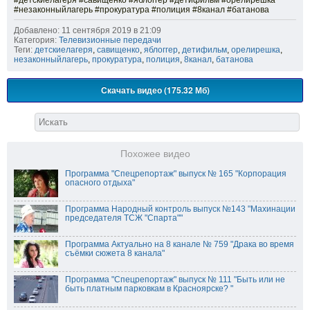
#детскиелагеря #савищенко #яблоггер #детифильм #орелирешка
#незаконныйлагерь #прокуратура #полиция #8канал #батанова
Добавлено: 11 сентября 2019 в 21:09
Категория:
Телевизионные передачи
Теги:
детскиелагеря
,
савищенко
,
яблоггер
,
детифильм
,
орелирешка
,
незаконныйлагерь
,
прокуратура
,
полиция
,
8канал
,
батанова
Скачать видео (175.32 Мб)
Похожее видео
Программа "Спецрепортаж" выпуск № 165 "Корпорация
опасного отдыха"
Программа Народный контроль выпуск №143 "Махинации
председателя ТСЖ "Спарта""
Программа Актуально на 8 канале № 759 "Драка во время
съёмки сюжета 8 канала"
Программа "Спецрепортаж" выпуск № 111 "Быть или не
быть платным парковкам в Красноярске? "