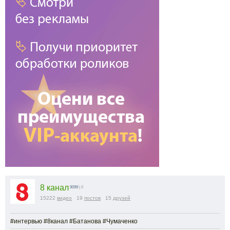
8 канал
9099
| 0
15222
видео
19
постов
15
друзей
#интервью #8канал #Батанова #Чумаченко