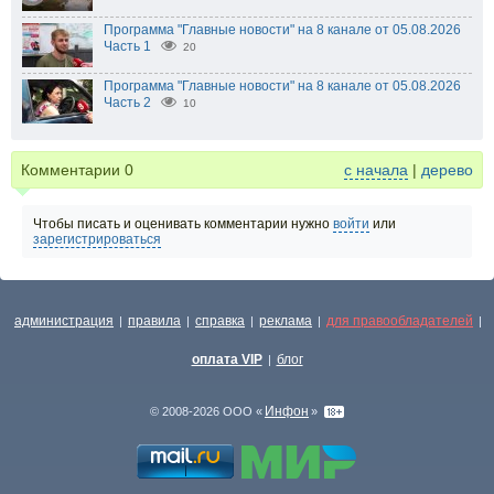
Программа "Главные новости" на 8 канале от 05.08.2026
Часть 1
20
Программа "Главные новости" на 8 канале от 05.08.2026
Часть 2
10
Комментарии
0
с начала
|
дерево
Чтобы писать и оценивать комментарии нужно
войти
или
зарегистрироваться
администрация
правила
справка
реклама
для правообладателей
|
|
|
|
|
оплата VIP
блог
|
Инфон
© 2008-2026 ООО «
»