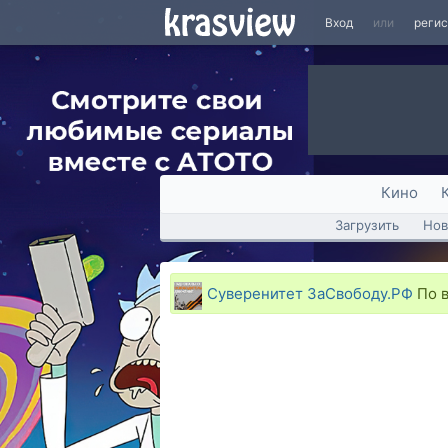
Вход
или
реги
Кино
Загрузить
Нов
Суверенитет ЗаСвободу.РФ
По в