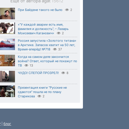
Еще от автора agat
15612
При Байдене такого не было
2
«"У каждой аварии есть имя,
фамилия и должность", – Лазарь
Моисеевич Каганович»
2
Россия запустила «Золотого титана»
в Арктике. Запасов хватит на 50 лет,
Время-вперёд! №718
37
Когда на самом деле закончится
война? Ответ, который не покажут по
ТВ
13
ЧУДО! СЛЕПОЙ ПРОЗРЕЛ!
8
Презентация книги "Русские не
сдаются" пошла не по плану
Старикова
2
P
|
блог