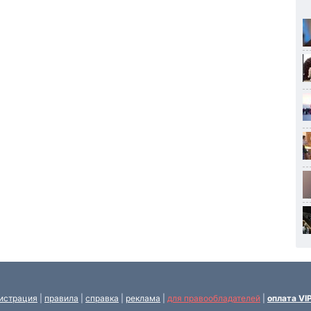
истрация
|
правила
|
справка
|
реклама
|
для правообладателей
|
оплата VI