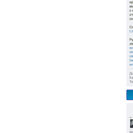
кр
а
с 
от
ск
Сс
t.
Ру
ze
w
vk
ok
tw
ww
До
Ка
Те