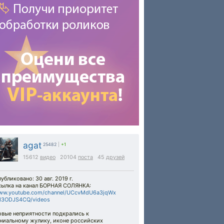
agat
25482
|
+1
15612
видео
20104
поста
45
друзей
убликовано: 30 авг. 2019 г.
сылка на канал БОРНАЯ СОЛЯНКА:
ww.youtube.com/channel/UCcvMdU6a3jqWx
d3ODJS4CQ/videos
овые неприятности подкрались к
ениальному жулику, иконе российских