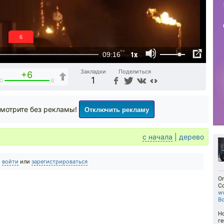
6
1x
09:16
Закладки
Поделиться
+6
1
0
6
Отключить рекламу
мотрите без рекламы!
с начала
|
дерево
о
войти
или
зарегистрироваться
Оп
С
w
B
Н
г