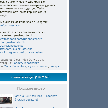
еаклов Илону Маску. Две крупные
мериканские компании намерены судиться
ним, возлагая на продукцию Tesla
ветственность за пожары на своих
ладах.
ылка на канал PolitRussia в Telegram:
me/politrussiacom
слан Осташко в социальных сетях:
n.yandex.ru/ruslanostashko
ww.facebook.com/ruslanostashko
.com/ruslanostashko
.ru/ruslanostashko
itter.com/RuslanOstashko
w.instagram.com/ruslanostashko
бавлено: 10 сентября 2019 в 20:17
тегория:
Новости и политика
ги:
Tesla
,
Илон Маск
,
жулик
,
креаклы
,
пожары
Скачать видео (19.62 Мб)
Похожее видео
СМИ США: Илон Маск - аферист
(Руслан Осташко)