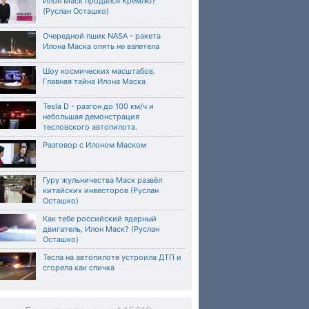
Илон Маск продался Кремлю?
(Руслан Осташко)
Очередной пшик NASA - ракета
Илона Маска опять не взлетела
Шоу космических масштабов.
Главная тайна Илона Маска
Tesla D - разгон до 100 км/ч и
небольшая демонстрация
тесловского автопилота.
Разговор с Илоном Маском
Гуру жульничества Маск развёл
китайских инвесторов (Руслан
Осташко)
Как тебе российский ядерный
двигатель, Илон Маск? (Руслан
Осташко)
Тесла на автопилоте устроила ДТП и
сгорела как спичка