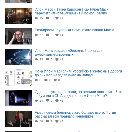
Илон Маск и Такер Карлсон | Как Илон Маск
перехитрил истеблишмент и помог Трампу
15
0
+1
12:47
Разбираем наушники тюменского Илона Маска
67
9
+4
18:14
Илон Маск создает «Звездный щит» для
американских военных
23
0
−1
02:58
Пока Илон Маск слил! Российские железные дороги
до сих пор наводят ужас на Запад!
3
0
0
11:25
Один раз уже проиграли, но решили повторить: Что
задумали в США и для чего им Илон Маск?
14
0
+1
16:10
Американцы боялись этого больше всего: Путин
рассказал всю правду о конфликте
36
1
+4
15:44