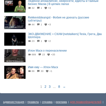
Ледяной апокалипсис, нейросети, идиоты и тайный
бизнес Маска | В цепких лапах
32
1
+3
16:04
Rekkeviddeangst - Фобия не доехать (русские
субтитры)
44
1
+3
04:09
ЭКО-ДВИЖЕНИЕ = СКАМ [netstalkers] Tesla, Грета, Два
Шоппера
23
1
+2
12:29
Илон Маск о перенаселении
689
15
+35
01:27
Имя ему — Илон Маск
66
30
+1
18:55
1
2
3
...
8
→
администрация
правила
справка
реклама
для правообладателей
|
|
|
|
|