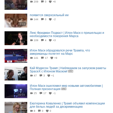
209
0
+6
00:19
появится сверхсильный ии
144
0
−2
00:13
Лекс Фридман Подкаст | Илон Маск о пришельцах и
необходимости покорения Марса
109
4
+3
04:14
Илон Маск обрадовался речи Трампа, что
американцы полетят на Марс
141
17
+9
00:15
Кай Мэдисон Трамп | Наблюдаем за запуском ракеты
SpaceX с Илоном Маском!
47
3
+1
11:40
Илон Маск ошеломил мир новыми автомобилями |
Полная презентация
25
17
−1
21:29
Екатерина Коваленко | Трамп объявил компенсации
для белых людей за дискриминацию
8
0
0
20:56