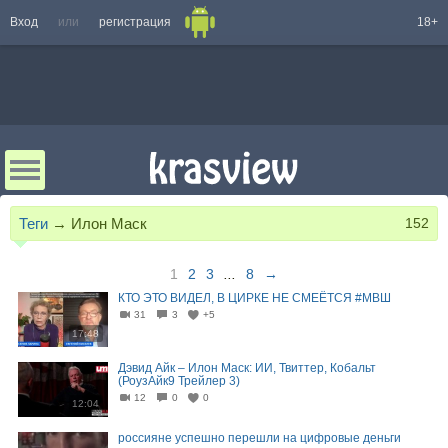
Вход
или
регистрация
18+
Теги
→
Илон Маск
152
1
2
3
...
8
→
КТО ЭТО ВИДЕЛ, В ЦИРКЕ НЕ СМЕЁТСЯ #МВШ
31
3
+5
17:48
Дэвид Айк – Илон Маск: ИИ, Твиттер, Кобальт
(РоузАйк9 Трейлер 3)
12
0
0
12:04
россияне успешно перешли на цифровые деньги