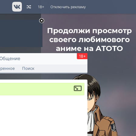
18+
Отключить рекламу
18+
Общение
тренное
Поиск