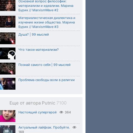
Основной вопрос философии:
материализм и идеализм. Марина
Бурик // MarxismWave #2
Материалистическая диалектика и
изучение жизни общества. Марина
Бурик // MarxismWave #3
Душа? | 99 мыслей
Что такое материализм?
Познай самого себя | 99 мыслей
Проблема свободы воли в религии
Еще от автора Putnic
7100
Настоящий супергерой
364
Актуальный лайфхак. Пробуйте.
169