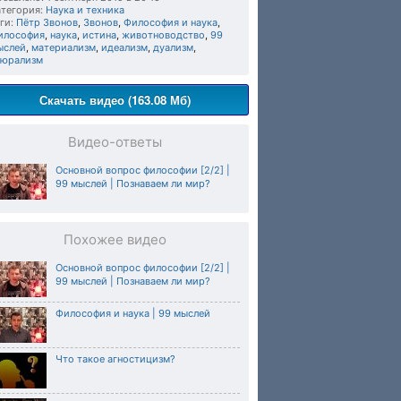
тегория:
Наука и техника
ги:
Пётр Звонов
,
Звонов
,
Философия и наука
,
илософия
,
наука
,
истина
,
животноводство
,
99
ыслей
,
материализм
,
идеализм
,
дуализм
,
люрализм
Скачать видео (163.08 Мб)
Видео-ответы
Основной вопрос философии [2/2] |
99 мыслей | Познаваем ли мир?
Похожее видео
Основной вопрос философии [2/2] |
99 мыслей | Познаваем ли мир?
Философия и наука | 99 мыслей
Что такое агностицизм?