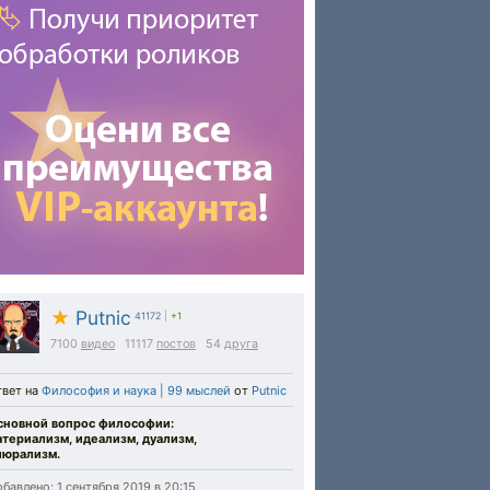
★
Putnic
41172
|
+1
7100
видео
11117
постов
54
друга
твет на
Философия и наука | 99 мыслей
от
Putnic
сновной вопрос философии:
атериализм, идеализм, дуализм,
люрализм.
бавлено: 1 сентября 2019 в 20:15