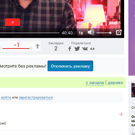
5
1x
40:40
Закладки
Поделиться
−1
2
1
0
Отключить рекламу
мотрите без рекламы!
с начала
|
дерево
о
войти
или
зарегистрироваться
О
-2
О
м
ом))
п
До