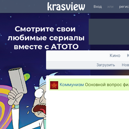
Вход
или
реги
Кино
Загрузить
Нов
Коммунизм
Основной вопрос фи