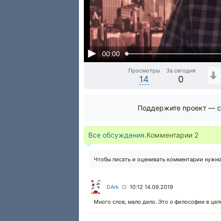
00:00
Просмотры
За сегодня
14
0
Поддержите проект — с
Все обсуждения.
Комментарии
2
Чтобы писать и оценивать комментарии нужн
DArk
10:12 14.09.2019
○
Много слов, мало дело. Это о философии в цел