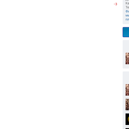
Ка
-3
Те
Ф
м
п