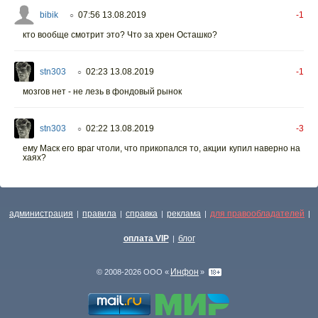
bibik
07:56 13.08.2019
-1
○
кто вообще смотрит это? Что за хрен Осташко?
stn303
02:23 13.08.2019
-1
○
мозгов нет - не лезь в фондовый рынок
stn303
02:22 13.08.2019
-3
○
ему Маск его враг чтоли, что прикопался то, акции купил наверно на
хаях?
администрация
правила
справка
реклама
для правообладателей
|
|
|
|
|
оплата VIP
блог
|
Инфон
© 2008-2026 ООО «
»