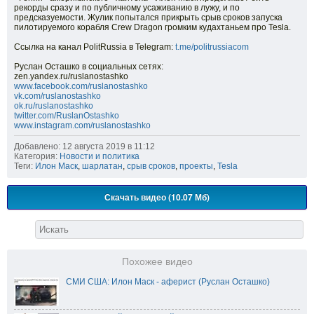
рекорды сразу и по публичному усаживанию в лужу, и по
предсказуемости. Жулик попытался прикрыть срыв сроков запуска
пилотируемого корабля Crew Dragon громким кудахтаньем про Tesla.
Ссылка на канал PolitRussia в Telegram:
t.me/politrussiacom
Руслан Осташко в социальных сетях:
zen.yandex.ru/ruslanostashko
www.facebook.com/ruslanostashko
vk.com/ruslanostashko
ok.ru/ruslanostashko
twitter.com/RuslanOstashko
www.instagram.com/ruslanostashko
Добавлено: 12 августа 2019 в 11:12
Категория:
Новости и политика
Теги:
Илон Маск
,
шарлатан
,
срыв сроков
,
проекты
,
Tesla
Скачать видео (10.07 Мб)
Похожее видео
СМИ США: Илон Маск - аферист (Руслан Осташко)