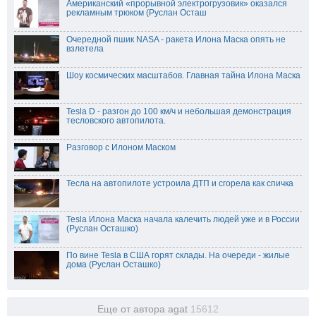
Американский «прорывной электрогрузовик» оказался
рекламным трюком (Руслан Осташ
Очередной пшик NASA - ракета Илона Маска опять не
взлетела
Шоу космических масштабов. Главная тайна Илона Маска
Tesla D - разгон до 100 км/ч и небольшая демонстрация
тесловского автопилота.
Разговор с Илоном Маском
Тесла на автопилоте устроила ДТП и сгорела как спичка
Tesla Илона Маска начала калечить людей уже и в России
(Руслан Осташко)
По вине Tesla в США горят склады. На очереди - жилые
дома (Руслан Осташко)
Еще от автора agat
15612