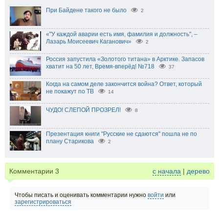
При Байдене такого не было
2
«"У каждой аварии есть имя, фамилия и должность", –
Лазарь Моисеевич Каганович»
2
Россия запустила «Золотого титана» в Арктике. Запасов
хватит на 50 лет, Время-вперёд! №718
37
Когда на самом деле закончится война? Ответ, который
не покажут по ТВ
14
ЧУДО! СЛЕПОЙ ПРОЗРЕЛ!
8
Презентация книги "Русские не сдаются" пошла не по
плану Старикова
2
Комментарии
3
с начала
|
дерево
Чтобы писать и оценивать комментарии нужно
войти
или
зарегистрироваться