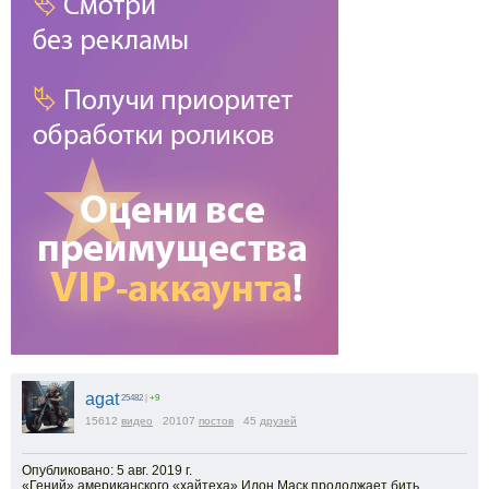
agat
25482
|
+9
15612
видео
20107
постов
45
друзей
Опубликовано: 5 авг. 2019 г.
«Гений» американского «хайтеха» Илон Маск продолжает бить