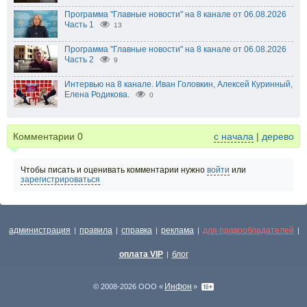
Программа "Главные новости" на 8 канале от 06.08.2026
Часть 1
13
Программа "Главные новости" на 8 канале от 06.08.2026
Часть 2
9
Интервью на 8 канале. Иван Головкин, Алексей Куринный,
Елена Родикова.
0
Комментарии
0
с начала
|
дерево
Чтобы писать и оценивать комментарии нужно
войти
или
зарегистрироваться
администрация
правила
справка
реклама
для правообладателей
|
|
|
|
|
оплата VIP
блог
|
Инфон
© 2008-2026 ООО «
»