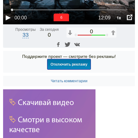
1x
00:00
12:09
6
Просмотры
За сегодня
0
33
0
0
0
Поддержите проект — смотрите без рекламы!
Отключить рекламу
Читать комментарии