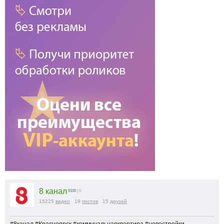
8 канал
9100
| 0
15225
видео
19
постов
15
друзей