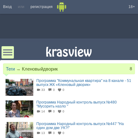
Вход
или
регистрация
18+
Теги
→
Кленовыйдворик
8
Программа "Коммунальная квартира" на 8 канале - 51
выпуск ЖК «Кленовый дворик»
33
0
0
12:09
Программа Народный контроль выпуск №480
"Мусорить назло "
14
0
0
05:00
Программа Народный контроль выпуск №447 "На
один дом две УК?!"
13
0
0
05:20