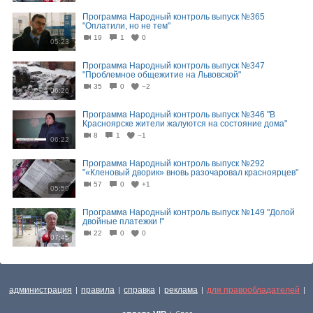
Программа Народный контроль выпуск №365
"Оплатили, но не тем"
19
1
0
05:23
Программа Народный контроль выпуск №347
"Проблемное общежитие на Львовской"
35
0
−2
06:26
Программа Народный контроль выпуск №346 "В
Красноярске жители жалуются на состояние дома"
8
1
−1
06:22
Программа Народный контроль выпуск №292
"«Кленовый дворик» вновь разочаровал красноярцев"
57
0
+1
05:59
Программа Народный контроль выпуск №149 "Долой
двойные платежки !"
22
0
0
07:45
администрация
правила
справка
реклама
для правообладателей
|
|
|
|
|