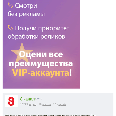
8 канал
9100
| 0
15225
видео
19
постов
15
друзей