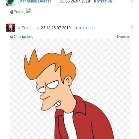
Changeling Deenzo
23:55 26.07.2019
в ответ на ↓
0
○
@
Putnic
,
★
Putnic
23:18 26.07.2019
в ответ на ↓
0
○
@
Changeling Deenzo
,