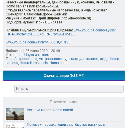
известные неандертальцы, денисовцы - ну и, конечно, мы с вами -
Homo sapiens или кроманьонцы.
Откуда взялись параллельные человечества, и куда исчезли?
Сценарий: Станислав Дробышевский
Рисунки и монтаж: Юрий Ширяев (http://do-doodle.ru)
Подборка музыки: Ирина Ширяева
Плэйлист мультфильмов Юрия Ширяева:
www.youtube.com/playlist?
list=PLat-xnvKxIeL5CXquRR3Nww04Tb42...
www.youtube.com/watch?v=06OsQ4RrV3I
Добавлено: 26 июля 2019 в 20:49
Категория:
Наука и техника
Теги:
Антропогенез
,
Антропогенез.ру
,
эволюция
,
человек
,
люди
,
homo
sapiens
,
Homo floresiensis
,
Homo naledi
Скачать видео (9.85 Мб)
Похожее видео
Встреча миров: Homo naledi
Почему у первых людей стал быстро расти мозг