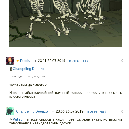
★
Putnic
23:11 26.07.2019
в ответ на ↓
0
○
@
Changeling Deenzo
,
неандертальцы сдохли
затраханы до смерти?
И не пытайся важнейший научный вопрос перевести в плоскость
плоского юмора!
Changeling Deenzo
23:06 26.07.2019
в ответ на ↓
0
○
@
Putnic
,
ты еще спроси в какой позе, да хрен знает. но выжили
хомоспаенс а неандертальцы сдохли