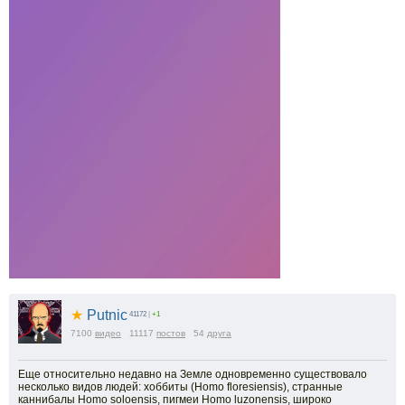
★
Putnic
41172
|
+1
7100
видео
11117
постов
54
друга
Еще относительно недавно на Земле одновременно существовало
несколько видов людей: хоббиты (Homo floresiensis), странные
каннибалы Homo soloensis, пигмеи Homo luzonensis, широко