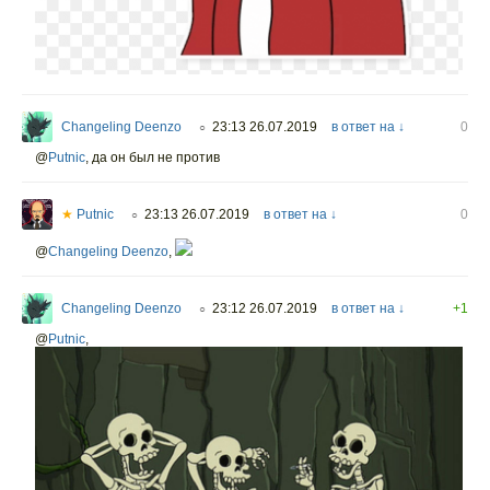
Changeling Deenzo
23:13 26.07.2019
в ответ на ↓
0
○
@
Putnic
,
да он был не против
★
Putnic
23:13 26.07.2019
в ответ на ↓
0
○
@
Changeling Deenzo
,
Changeling Deenzo
23:12 26.07.2019
в ответ на ↓
+1
○
@
Putnic
,