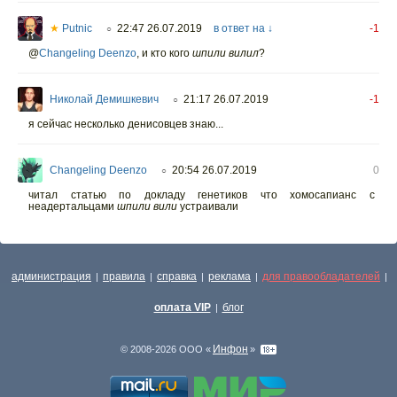
★
Putnic
22:47 26.07.2019
в ответ на ↓
-1
○
@
Changeling Deenzo
,
и кто кого
шпили вилил
?
Николай Демишкевич
21:17 26.07.2019
-1
○
я сейчас несколько денисовцев знаю...
Changeling Deenzo
20:54 26.07.2019
0
○
читал статью по докладу генетиков что хомосапианс с
неадертальцами
шпили вили
устраивали
администрация
правила
справка
реклама
для правообладателей
|
|
|
|
|
оплата VIP
блог
|
Инфон
© 2008-2026 ООО «
»