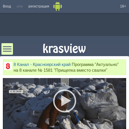
Вход
или
регистрация
18+
8 Канал - Красноярский край
Программа "Актуально"
на 8 канале № 1581 "Прищепка вместо свалки"