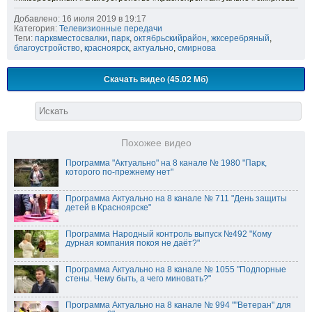
Добавлено: 16 июля 2019 в 19:17
Категория:
Телевизионные передачи
Теги:
парквместосвалки
,
парк
,
октябрьскийрайон
,
жксеребряный
,
благоустройство
,
красноярск
,
актуально
,
смирнова
Скачать видео (45.02 Мб)
Похожее видео
Программа "Актуально" на 8 канале № 1980 "Парк,
которого по-прежнему нет"
Программа Актуально на 8 канале № 711 "День защиты
детей в Красноярске"
Программа Народный контроль выпуск №492 "Кому
дурная компания покоя не даёт?"
Программа Актуально на 8 канале № 1055 "Подпорные
стены. Чему быть, а чего миновать?"
Программа Актуально на 8 канале № 994 ""Ветеран" для