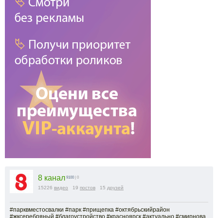
8 канал
9100
| 0
15226
видео
19
постов
15
друзей
#парквместосвалки #парк #прищепка #октябрьскийрайон
#жксеребряный #благоустройство #красноярск #актуально #смирнова