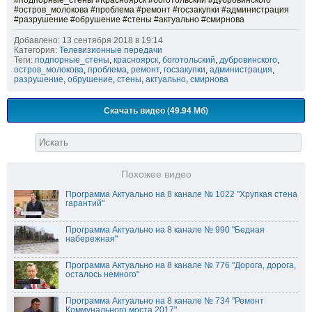
#подпорные_стены #Красноярск #боготольский #дубровинского
#остров_молокова #проблема #ремонт #госзакупки #администрация
#разрушение #обрушение #стены #актуально #смирнова
Добавлено: 13 сентября 2018 в 19:14
Категория:
Телевизионные передачи
Теги:
подпорные_стены
,
красноярск
,
боготольский
,
дубровинского
,
остров_молокова
,
проблема
,
ремонт
,
госзакупки
,
администрация
,
разрушение
,
обрушение
,
стены
,
актуально
,
смирнова
Скачать видео (49.94 Мб)
Похожее видео
Программа Актуально на 8 канале № 1022 "Хрупкая стена
гарантий"
Программа Актуально на 8 канале № 990 "Бедная
набережная"
Программа Актуально на 8 канале № 776 "Дорога, дорога,
осталось немного"
Программа Актуально на 8 канале № 734 "Ремонт
Коммунального моста 2017"