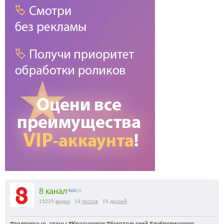
8 канал
9100
| 0
15225
видео
19
постов
15
друзей