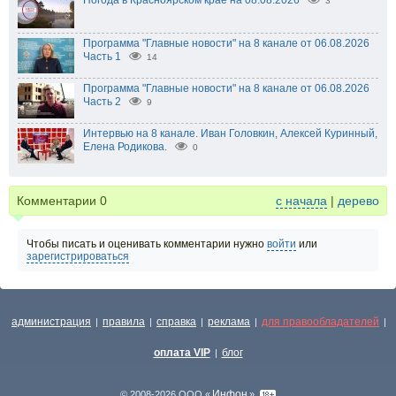
Погода в Красноярском крае на 08.08.2026
3
Программа "Главные новости" на 8 канале от 06.08.2026
Часть 1
14
Программа "Главные новости" на 8 канале от 06.08.2026
Часть 2
9
Интервью на 8 канале. Иван Головкин, Алексей Куринный,
Елена Родикова.
0
Комментарии
0
с начала
|
дерево
Чтобы писать и оценивать комментарии нужно
войти
или
зарегистрироваться
администрация
правила
справка
реклама
для правообладателей
|
|
|
|
|
оплата VIP
блог
|
Инфон
© 2008-2026 ООО «
»