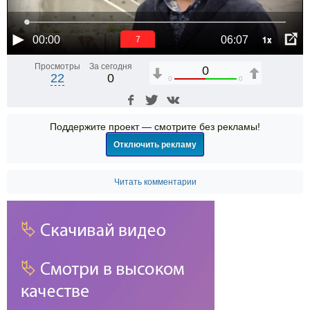
1x
00:00
06:07
6
Просмотры
За сегодня
0
22
0
0
0
Поддержите проект — смотрите без рекламы!
Отключить рекламу
Читать комментарии