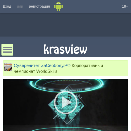
Вход
или
регистрация
18+
Суверенитет ЗаСвободу.РФ
Корпоративныи
чемпионат WorldSkills