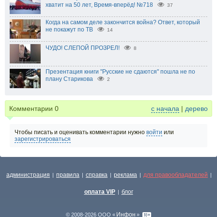
хватит на 50 лет, Время-вперёд! №718
37
Когда на самом деле закончится война? Ответ, который
не покажут по ТВ
14
ЧУДО! СЛЕПОЙ ПРОЗРЕЛ!
8
Презентация книги "Русские не сдаются" пошла не по
плану Старикова
2
Комментарии
0
с начала
|
дерево
Чтобы писать и оценивать комментарии нужно
войти
или
зарегистрироваться
администрация
правила
справка
реклама
для правообладателей
|
|
|
|
|
оплата VIP
блог
|
Инфон
© 2008-2026 ООО «
»