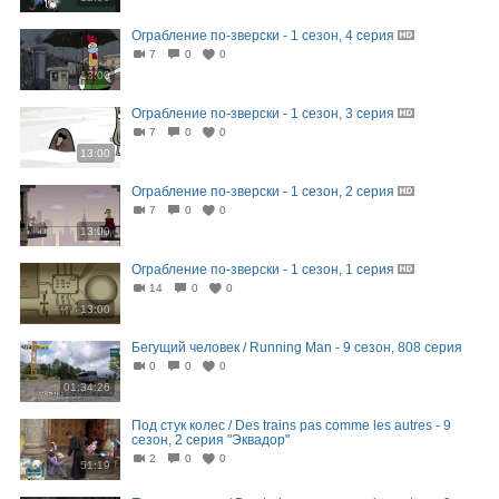
Ограбление по-зверски - 1 сезон, 4 серия
7
0
0
13:00
Ограбление по-зверски - 1 сезон, 3 серия
7
0
0
13:00
Ограбление по-зверски - 1 сезон, 2 серия
7
0
0
13:00
Ограбление по-зверски - 1 сезон, 1 серия
14
0
0
13:00
Бегущий человек / Running Man - 9 сезон, 808 серия
0
0
0
01:34:26
Под стук колес / Des trains pas comme les autres - 9
сезон, 2 серия "Эквадор"
2
0
0
51:19