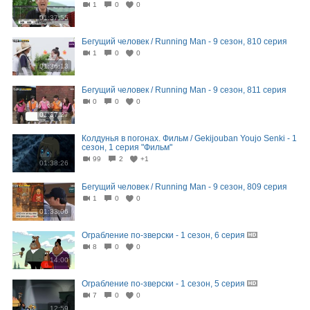
1
0
0
01:37:55
Бегущий человек / Running Man - 9 сезон, 810 серия
1
0
0
01:36:13
Бегущий человек / Running Man - 9 сезон, 811 серия
0
0
0
01:37:27
Колдунья в погонах. Фильм / Gekijouban Youjo Senki - 1
сезон, 1 серия "Фильм"
99
2
+1
01:38:26
Бегущий человек / Running Man - 9 сезон, 809 серия
1
0
0
01:33:06
Ограбление по-зверски - 1 сезон, 6 серия
8
0
0
14:00
Ограбление по-зверски - 1 сезон, 5 серия
7
0
0
12:59