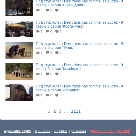
Под стук колес / Des trains pas comme les autres - 9
сезон, 1 серия "Швейцария"
3
0
0
51:48
Под стук колес / Des trains pas comme les autres - 9
сезон, 7 серия "Коста-Рика"
2
0
0
51:33
Под стук колес / Des trains pas comme les autres - 9
сезон, 5 серия "Тунис"
2
0
0
48:49
Под стук колес / Des trains pas comme les autres - 9
сезон, 3 серия "Камбоджа"
1
0
0
50:35
Под стук колес / Des trains pas comme les autres - 9
сезон, 4 серия "Албания"
1
0
0
50:54
1
2
3
...
1121
→
администрация
правила
справка
реклама
для правообладателей
|
|
|
|
|