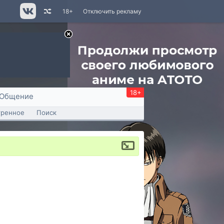
18+
Отключить рекламу
18+
Общение
тренное
Поиск