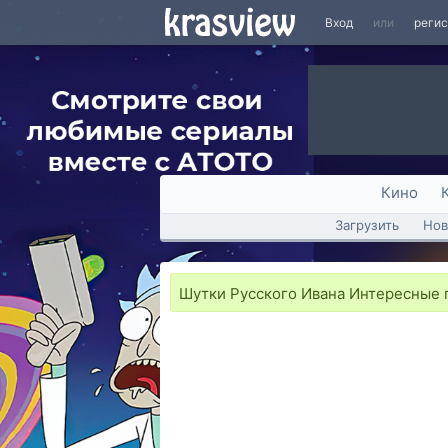
Вход
или
реги
Кино
Загрузить
Нов
Шутки Русского Ивана Интересные