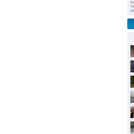
Ка
Те
И