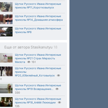
Шутки Русского Ивана Интересные
приколы №11_Коротковыпуск
Шутки Русского Ивана Интересные
приколы №14_Домашняя атмосфера
Шутки Русского Ивана Интересные
приколы №8
Еще от автора Stasikanutyu
18
Шутки Русского Ивана Интересные
приколы №21 Страх Мерзость
Милота
151
Шутки Русского Ивана Интересные
приколы
№20_Юбилейный_Котовыпуск
61
Шутки Русского Ивана Интересные
приколы №19 Возвращение...
330
Шутки Русского Ивана Интересные
приколы №18_Алёёё Люююдии
135