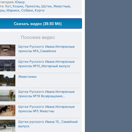
тегория:
Юмор
ги:
Кот
,
Кошки
,
Приколы
,
Шутки
,
Животные
,
гры
,
Мармок
,
Собаки
,
Корги
Скачать видео (39.93 Мб)
Похожее видео
Шутки Русского Ивана Интересные
приколы №4_Семейное
Шутки Русского Ивана Интересные
приколы №10_Матерный выпуск
Животинки
Шутки Русского Ивана Интересные
приколы №19 Возвращение...
Шутки Русского Ивана Интересные
приколы №5 Животны
Шутки русского Ивана 15_ Семейный
выпуск