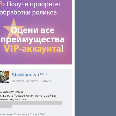
Stasikanutyu
156
| 0
18
видео
34
поста
3
друга
риколы от Ивана.
к же есть Youtube канал, на который вы
ожете подписаться:
ww.youtube.com/channel/UCNisRJBuRMGbd2
2JFFG_vQ
бавлено: 10 апреля 2019 в 22:43