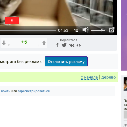
5
1x
04:53
Поделиться
+5
0
5
Отключить рекламу
мотрите без рекламы!
с начала
|
дерево
о
войти
или
зарегистрироваться
П
та
м
w
2
До