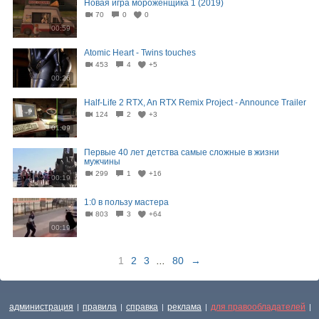
Новая игра мороженщика 1 (2019)
70
0
0
00:59
Atomic Heart - Twins touches
453
4
+5
00:26
Half-Life 2 RTX, An RTX Remix Project - Announce Trailer
124
2
+3
01:09
Первые 40 лет детства самые сложные в жизни
мужчины⁠⁠
299
1
+16
00:19
1:0 в пользу мастера
803
3
+64
00:19
1
2
3
...
80
→
администрация
правила
справка
реклама
для правообладателей
|
|
|
|
|