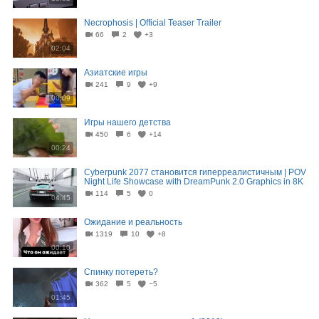
Necrophosis | Official Teaser Trailer
66
2
+3
02:04
Азиатские игры
241
9
+9
00:09
Игры нашего детства
450
6
+14
00:24
Cyberpunk 2077 становится гиперреалистичным | POV
Night Life Showcase with DreamPunk 2.0 Graphics in 8K
114
5
0
04:45
Ожидание и реальность
1319
10
+8
00:10
Спинку потереть?
362
5
−5
01:45