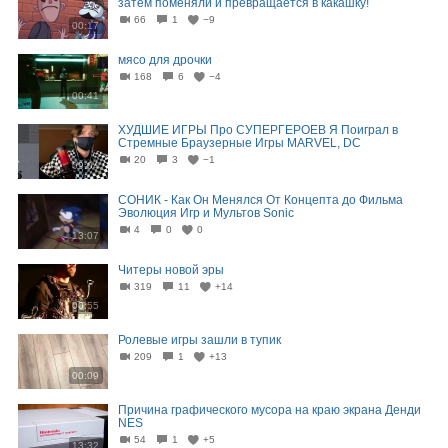
затем поменяли и превращается в какашку!
66
1
−9
00:17
мясо для дрочки
168
6
−4
00:41
ХУДШИЕ ИГРЫ Про СУПЕРГЕРОЕВ Я Поиграл в
Стремные Браузерные Игры MARVEL, DC
20
3
−1
09:04
СОНИК - Как Он Менялся От Концепта до Фильма
Эволюция Игр и Мультов Sonic
4
0
0
13:07
Читеры новой эры
319
11
+14
00:55
Ролевые игры зашли в тупик
209
1
+13
00:09
Причина графического мусора на краю экрана Денди
NES
54
1
+5
13:32