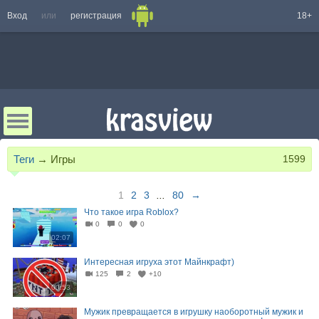
Вход
или
регистрация
18+
Теги
→
Игры
1599
1
2
3
...
80
→
Что такое игра Roblox?
0
0
0
02:07
Интересная игруха этот Майнкрафт)
125
2
+10
00:53
Мужик превращается в игрушку наоборотный мужик и