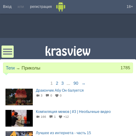
Вход
или
регистрация
18+
Теги
→
Приколы
1785
1
2
3
...
90
→
Дракончик Абу Он балуется
3
0
0
03:56
Компиляция мемов | #3 | Необычные видео
166
1
+12
07:39
Лучшее из интернета - часть 15