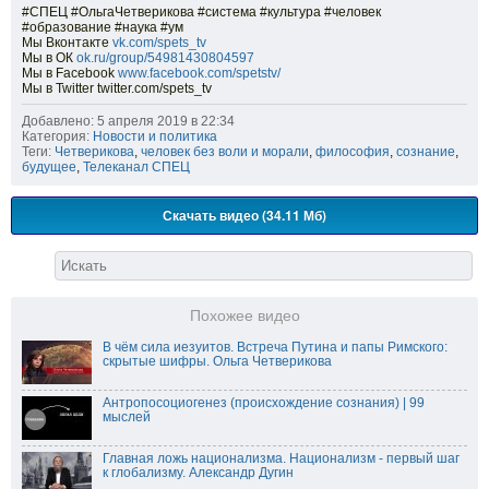
#СПЕЦ #ОльгаЧетверикова #система #культура #человек
#образование #наука #ум
Мы Вконтакте
vk.com/spets_tv
Мы в ОК
ok.ru/group/54981430804597
Мы в Facebook
www.facebook.com/spetstv/
Мы в Twitter twitter.com/spets_tv
Добавлено: 5 апреля 2019 в 22:34
Категория:
Новости и политика
Теги:
Четверикова
,
человек без воли и морали
,
философия
,
сознание
,
будущее
,
Телеканал СПЕЦ
Скачать видео (34.11 Мб)
Похожее видео
В чём сила иезуитов. Встреча Пyтина и папы Римского:
скрытые шифры. Ольга Четверикова
Антропосоциогенез (происхождение сознания) | 99
мыслей
Главная ложь национализма. Национализм - первый шаг
к глобализму. Александр Дугин