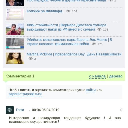
Про парадокс Ферми и другие интересные вещи
2
Колобок за миллиард..
104
Лики стабильности | Фермера Джастаса Уолкера
выкидывают накуй из РФ вместе с семьёй
108
Убийство мексиканского наркобарона Эль Менчо | В
стране началась криминальная война
175
Martina McBride | Independence Day | День Независимости
2
Комментарии
1
с начала
|
дерево
Чтобы писать и оценивать комментарии нужно
войти
или
зарегистрироваться
Гогги
00:04 06.04.2019
0
○
Интересная и шокирующая тенденция будущего ! И она
планомерно осуществляется !