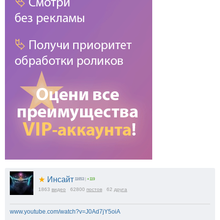
★
Инсайт
11653
|
+119
1863
видео
62800
постов
62
друга
www.youtube.com/watch?v=J0Ad7jY5oiA