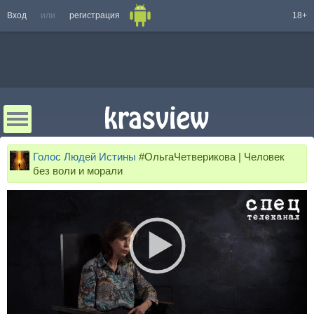
Вход
или
регистрация
18+
Голос Людей Истины
#ОльгаЧетверикова | Человек
без воли и морали