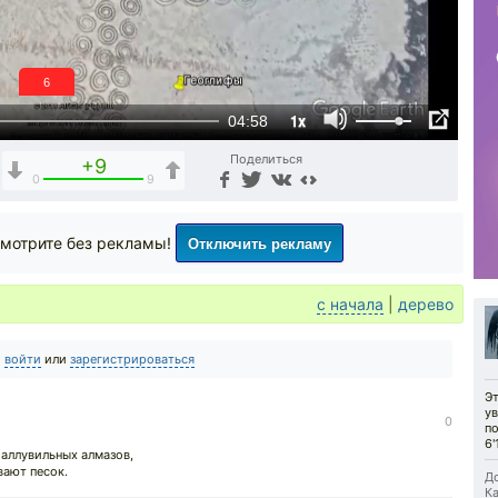
5
1x
04:58
Поделиться
+9
0
9
Отключить рекламу
мотрите без рекламы!
с начала
|
дерево
о
войти
или
зарегистрироваться
Э
у
0
по
6'
 аллувильных алмазов,
ают песок.
До
Ка