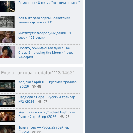
Романовы - 8 серия "заключительная"
Как выглядел первый советский
телевизор. Наука 2.0.
Институт благородных девиц - 1
сезон, 158 серия
Облако, обнимающее луну / The
Cloud Embracing the Moon - 1 сезон,
24 серия
Еще от автора predator1113
14631
Код сна / April X — Русский трейлер
(2026)
48
Надежда / Hope - Русский трейлер
№2 (2026)
77
Жестокая ночь 2 / Violent Night 2—
Русский трейлер (2026)
25
Тони / Tony — Русский трейлер
(2026)
22