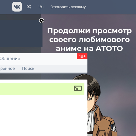
18+
Отключить рекламу
18+
Общение
тренное
Поиск