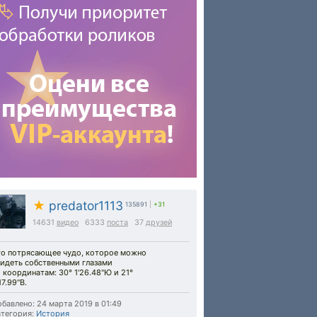
★
predator1113
135891
|
+31
14631
видео
6333
поста
37
друзей
то потрясающее чудо, которое можно
видеть собственными глазами
 координатам: 30° 1'26.48"Ю и 21°
17.99"В.
бавлено: 24 марта 2019 в 01:49
тегория:
История