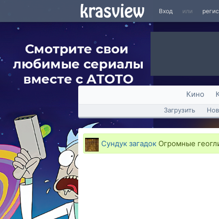
Вход
или
реги
Кино
Загрузить
Нов
Сундук загадок
Огромные геогли