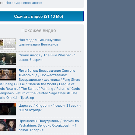
ги:
История
,
непознанное
Скачать видео (21.13 Мб)
Похожее видео
Нан Мадол - исчезнувшая
цивилизация Великанов
Синий шёпот / The Blue Whisper - 1
сезон, 6 серия
Лига Богов: Возвращение Святого
Живописца / Обожествление:
Возвращение художника / Feng Shen:
a Sheng Gui Lai / Cherish the World / League of
ds Return of The Saint of Painting / Return of Gods
Fengshen: Return of the Painted Sage Cherish The
rld Qin Kai - Трейлер
Царство / Kingdom - 1 сезон, 31 серия
"Сила отряда"
Принцессы-Полудемоны / Hanyou no
Yashahime: Sengoku Otogizoushi - 1
сезон, 17 серия