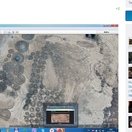
Те
+2
Hu
Go
/ 
Wo