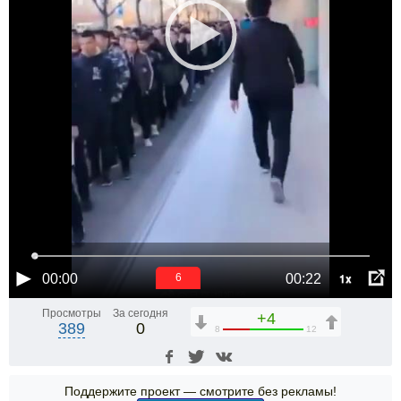
1x
00:00
00:22
5
Просмотры
За сегодня
+4
389
0
8
12
Поддержите проект — смотрите без рекламы!