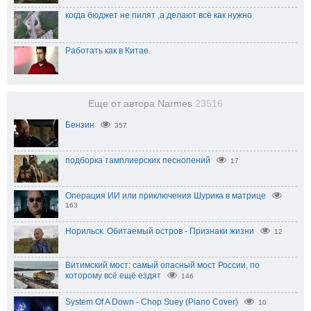
когда бюджет не пилят ,а делают всё как нужно
Работать как в Китае.
Еще от автора Narmes
23516
Бензин
357
подборка тамплиерских песнопений
17
Операция ИИ или приключения Шурика в матрице
163
Норильск. Обитаемый остров - Признаки жизни
12
Витимский мост: самый опасный мост России, по
которому всё ещё ездят
146
System Of A Down - Chop Suey (Piano Cover)
10