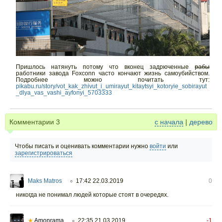
Пришлось натянуть потому что вконец задрюченные
рабы
работники завода Foxconn часто кончают жизнь самоубийством.
Подробнее можно почитать тут:
pikabu.ru/story/vot_kak_zhivut_i_umirayut_kitaytsyi_kotoryie_sobirayut
_dlya_vas_vashi_ayfonyi_5703333
Комментарии
3
с начала
|
дерево
Чтобы писать и оценивать комментарии нужно
войти
или
зарегистрироваться
Maks Matros
17:42 22.03.2019
0
○
никогда не понимал людей которые стоят в очередях.
★
Amonrama
22:35 21.03.2019
-1
○