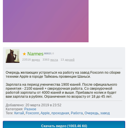
★
Narmes
660615
| 0
23516
видео
3363
поста
13
друзей
Очередь желающих устроиться на работу на завод Foxconn по сборке
техники Apple в городе Тайюань провинции Шаньси.
Зарплата на период ученичества 1900 юаней. После официального
принятия - 2100 юаней + сверхурочная работа. Со сверхурочной
работой зарплаты от 4000 юаней и выше. Прибавьте нолик и будет
вам зарплата в рублях. Ограничения по возрасту от 18 до 45 лет.
Добавлено: 20 марта 2019 в 23:52
Категория:
Разное
Теги:
Китай
,
Foxconn
,
Apple
,
проходная
,
Работа
,
Очередь
,
завод
Скачать видео (1003.46 Кб)