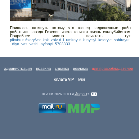
Пришлось натянуть потому что вконец задрюченные
рабы
работники завода Foxconn часто кончают жизнь самоубийством.
Подробнее можно почитать тут:
pikabu.ru/story/vot_kak_zhivut_i_umirayut_kitaytsyi_kotoryie_sobirayut
_dlya_vas_vashi_ayfonyi_5703333
администрация
правила
справка
реклама
для правообладателей
|
|
|
|
|
оплата VIP
блог
|
Инфон
© 2008-2026 ООО «
»