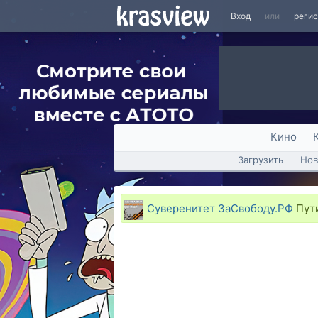
Вход
или
реги
Кино
Загрузить
Нов
Суверенитет ЗаСвободу.РФ
Пути