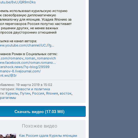
outu.be/6vLUQR9mDks
ремль использовал курильскую историю
ак своеобразную дипломатичекую
влекалочку для японцев. Усадив Японию за
ол переговоров Россия попутно настивает
 решении других, не менее важных
опросов двусторонних отношений
ылка на канал автора:
w.youtube.com/channel/UCJ7g...
оманов Роман в Социальных сетях:
k.com/romanov_roman_romanovich
ww.facebook.com/roman.romano...
tershock.news/?q=blog/29599
manov-6.livejournal.com/
nt.ws/@3r
бавлено: 19 марта 2019 в 15:02
тегория:
Новости и политика
ги:
Курилы
,
Путин
,
Россия
,
Япония
,
восток
,
тратагемы
Скачать видео (17.03 Мб)
Похожее видео
Как Россия сдала Курилы японцам