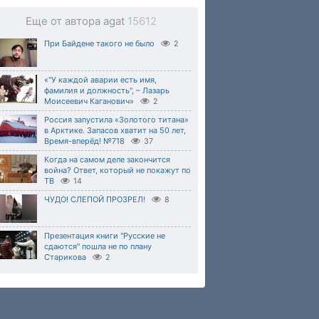
Еще от автора agat
15612
При Байдене такого не было
2
«"У каждой аварии есть имя,
фамилия и должность", – Лазарь
Моисеевич Каганович»
2
Россия запустила «Золотого титана»
в Арктике. Запасов хватит на 50 лет,
Время-вперёд! №718
37
Когда на самом деле закончится
война? Ответ, который не покажут по
ТВ
14
ЧУДО! СЛЕПОЙ ПРОЗРЕЛ!
8
Презентация книги "Русские не
сдаются" пошла не по плану
Старикова
2