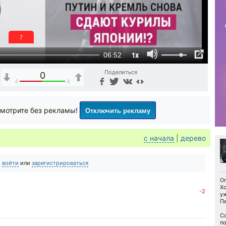
6
1x
06:52
Поделиться
0
4
4
Отключить рекламу
мотрите без рекламы!
с начала
|
дерево
о
войти
или
зарегистрироваться
Оп
Х
-2
у
П
Сс
по