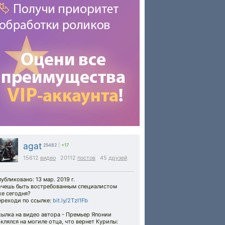
agat
25482
|
+17
15612
видео
20112
постов
45
друзей
убликовано: 13 мар. 2019 г.
очешь быть востребованным специалистом
же сегодня?
ереходи по ссылке:
bit.ly/2TzI1Fb
ылка на видео автора - Премьер Японии
клялся на могиле отца, что вернет Курилы: