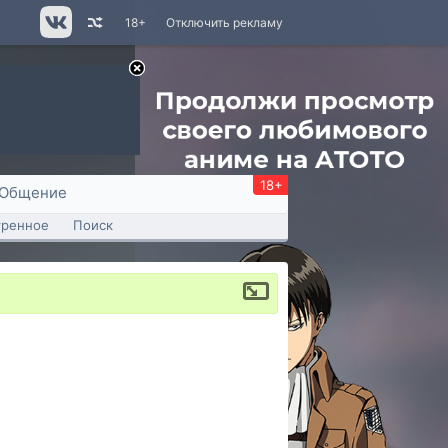
18+
Отключить рекламу
18+
Общение
тренное
Поиск