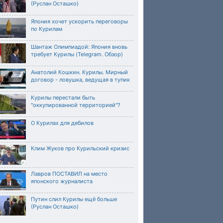
(Руслан Осташко)
Япония хочет ускорить переговоры
по Курилам
Шантаж Олимпиадой: Япония вновь
требует Курилы (Telegram. Обзор)
Анатолий Кошкин. Курилы. Мирный
договор - ловушка, ведущая в тупик
Курилы перестали быть
"оккупированной территорией"?
О Курилах для дебилов
Клим Жуков про Курильский кризис
Лавров ПОСТАВИЛ на место
японского журналиста
Путин слил Курилы ещё больше
(Руслан Осташко)