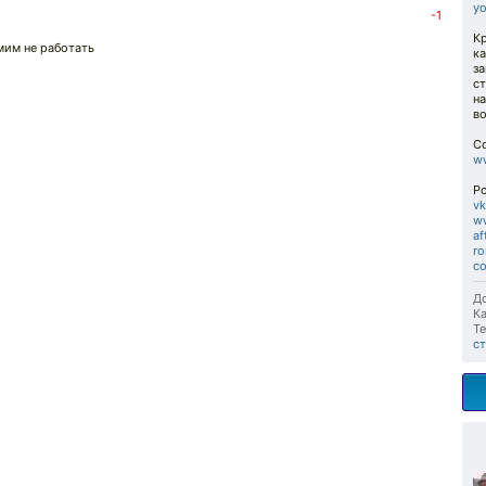
y
-1
К
мим не работать
к
за
ст
на
в
Сс
ww
Р
v
w
af
ro
co
До
Ка
Те
с