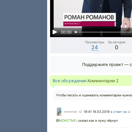
00:00
Просмотры
За сегодня
24
0
Поддержите проект — с
Все обсуждения.
Комментарии
2
Чтобы писать и оценивать комментарии нужн
microlab
19:41 19.03.2019
в ответ на ↓
○
@
MOHCTbIP
,
сказал как в лужу пёрнул