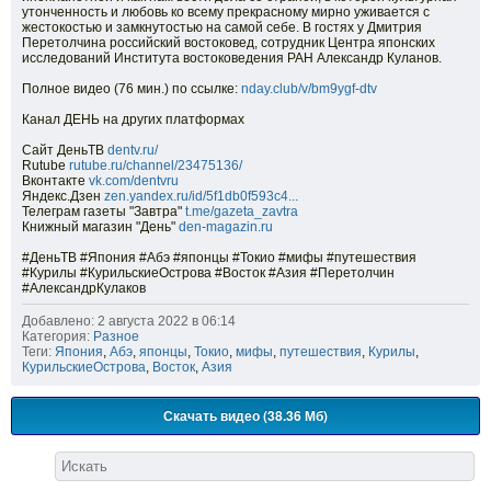
утонченность и любовь ко всему прекрасному мирно уживается с
жестокостью и замкнутостью на самой себе. В гостях у Дмитрия
Перетолчина российский востоковед, сотрудник Центра японских
исследований Института востоковедения РАН Александр Куланов.
Полное видео (76 мин.) по ссылке:
nday.club/v/bm9ygf-dtv
Канал ДЕНЬ на других платформах
Сайт ДеньТВ
dentv.ru/
Rutube
rutube.ru/channel/23475136/
Вконтакте
vk.com/dentvru
Яндекс.Дзен
zen.yandex.ru/id/5f1db0f593c4...
Телеграм газеты "Завтра"
t.me/gazeta_zavtra
Книжный магазин "День"
den-magazin.ru
#ДеньТВ #Япония #Абэ #японцы #Токио #мифы #путешествия
#Курилы #КурильскиеОстрова #Восток #Азия #Перетолчин
#АлександрКулаков
Добавлено: 2 августа 2022 в 06:14
Категория:
Разное
Теги:
Япония
,
Абэ
,
японцы
,
Токио
,
мифы
,
путешествия
,
Курилы
,
КурильскиеОстрова
,
Восток
,
Азия
Скачать видео (38.36 Мб)