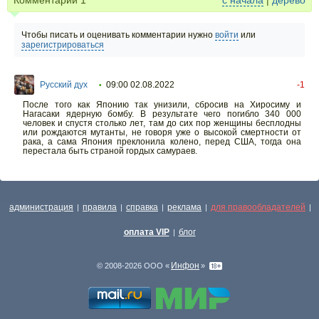
Комментарии
1
с начала
|
дерево
Чтобы писать и оценивать комментарии нужно
войти
или
зарегистрироваться
Русский дух
09:00 02.08.2022
-1
•
После того как Японию так унизили, сбросив на Хиросиму и
Нагасаки ядерную бомбу. В результате чего погибло 340 000
человек и спустя столько лет, там до сих пор женщины бесплодны
или рождаются мутанты, не говоря уже о высокой смертности от
рака, а сама Япония преклонила колено, перед США, тогда она
перестала быть страной гордых самураев.
администрация
правила
справка
реклама
для правообладателей
|
|
|
|
|
оплата VIP
блог
|
Инфон
© 2008-2026 ООО «
»