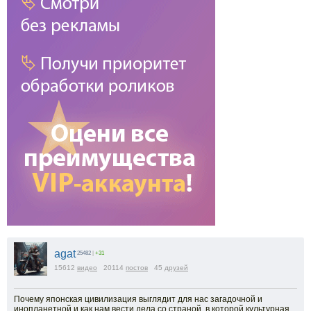
agat
25482
|
+31
15612
видео
20114
постов
45
друзей
Почему японская цивилизация выглядит для нас загадочной и
инопланетной и как нам вести дела со страной, в которой культурная