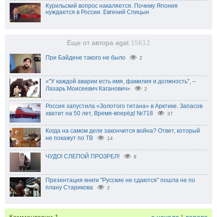
Курильский вопрос накаляется. Почему Япония
нуждается в России. Евгений Спицын
Еще от автора agat
15612
При Байдене такого не было
2
«"У каждой аварии есть имя, фамилия и должность", –
Лазарь Моисеевич Каганович»
2
Россия запустила «Золотого титана» в Арктике. Запасов
хватит на 50 лет, Время-вперёд! №718
37
Когда на самом деле закончится война? Ответ, который
не покажут по ТВ
14
ЧУДО! СЛЕПОЙ ПРОЗРЕЛ!
8
Презентация книги "Русские не сдаются" пошла не по
плану Старикова
2