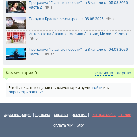
Программа "Главные новости" на 8 канале от 05.08.2026
Часть 2
8
Погода в Красноярском крае на 06.08.2026
2
Интервью на 8 канале. Марина Левочко, Михаил Комков.
0
Программа "Главные новости" на 8 канале от 04.08.2026
Часть 1
10
Комментарии
0
с начала
|
дерево
Чтобы писать и оценивать комментарии нужно
войти
или
зарегистрироваться
администрация
правила
справка
реклама
для правообладателей
|
|
|
|
|
оплата VIP
блог
|