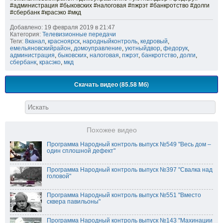
#администрация #быковских #налоговая #пжрэт #банкротство #долги
#сбербанк #красэко #мкд
Добавлено: 19 февраля 2019 в 21:47
Категория:
Телевизионные передачи
Теги:
8канал
,
красноярск
,
народныйконтроль
,
кедровый
,
емельяновскийрайон
,
домоуправление
,
уютныйдвор
,
федорук
,
администрация
,
быковских
,
налоговая
,
пжрэт
,
банкротство
,
долги
,
сбербанк
,
красэко
,
мкд
Скачать видео (85.58 Мб)
Похожее видео
Программа Народный контроль выпуск №549 "Весь дом –
один сплошной дефект"
Программа Народный контроль выпуск №397 "Свалка над
головой"
Программа Народный контроль выпуск №551 "Вместо
сквера павильоны"
Программа Народный контроль выпуск №143 "Махинации