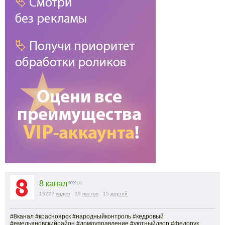
8 канал
9099
| 0
15222
видео
19
постов
15
друзей
#8канал #красноярск #народныйконтроль #кедровый
#емельяновскийрайон #домоуправление #уютныйдвор #федорук