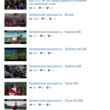
МАГАТЭ, но тот начал дерзить и получил
заслуженный ответ
16:14
28
0
+2
Бременские музыканты - Фильм
1939
0
−3
01:55:40
Бременские музыканты - Караоке
117
0
0
01:42
Бременские музыканты - Трейлер №2
190
0
0
02:21
Бременские музыканты - Трейлер
209
0
−1
02:23
Бременские музыканты - Тизер №4
36
0
0
00:43
Бременские музыканты - Тизер №3
67
0
0
00:30