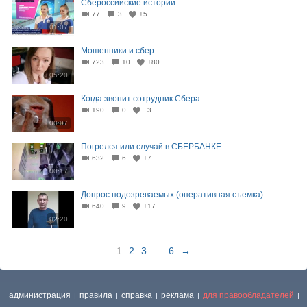
Сбероссийские истории
77
3
+5
01:07
Мошенники и сбер
723
10
+80
05:20
Когда звонит сотрудник Сбера.
190
0
−3
00:07
Погрелся или случай в СБЕРБАНКЕ
632
6
+7
00:17
Допрос подозреваемых (оперативная съемка)
640
9
+17
02:20
1
2
3
...
6
→
администрация
правила
справка
реклама
для правообладателей
|
|
|
|
|