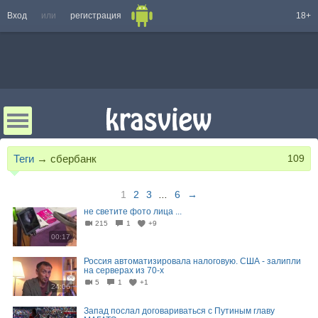
Вход
или
регистрация
18+
Теги
→
сбербанк
109
1
2
3
...
6
→
не светите фото лица ...
215
1
+9
00:17
Россия автоматизировала налоговую. США - залипли
на серверах из 70-х
5
1
+1
24:06
Запад послал договариваться с Путиным главу