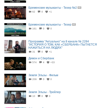
Бременские музыканты - Тизер №2
62
0
+1
00:20
Бременские музыканты - Тизер
161
0
0
00:15
Программа "Актуально" на 8 канале № 2284
"ИСТОРИЯ О ТОМ, КАК «СБЕРБАНК» ПЫТАЕТСЯ
НАЖИТЬСЯ НА ЛЮДЯХ"
06:14
31
0
+1
Димон и Сбербанк
574
4
+33
01:02
Земля Эльзы - Фильм
209
0
0
01:33:46
Земля Эльзы - Трейлер
10
0
0
01:36