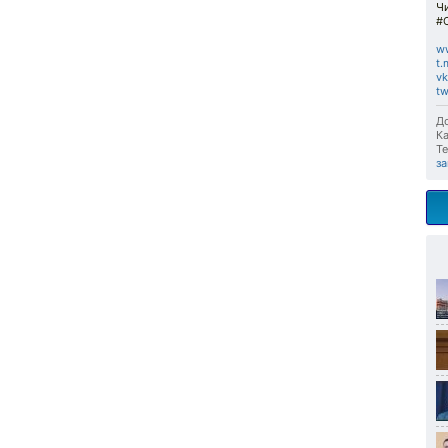
Ч
#
w
t.
v
t
До
Ка
Те
з