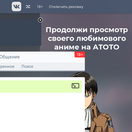
18+
Отключить рекламу
18+
Общение
тренное
Поиск