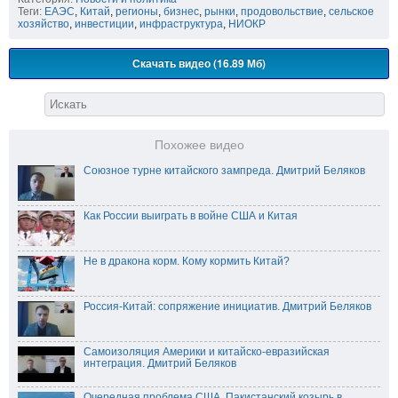
Теги:
ЕАЭС
,
Китай
,
регионы
,
бизнес
,
рынки
,
продовольствие
,
сельское
хозяйство
,
инвестиции
,
инфраструктура
,
НИОКР
Скачать видео (16.89 Мб)
Похожее видео
Союзное турне китайского зампреда. Дмитрий Беляков
Как России выиграть в войне США и Китая
Не в дракона корм. Кому кормить Китай?
Россия-Китай: сопряжение инициатив. Дмитрий Беляков
Самоизоляция Америки и китайско-евразийская
интеграция. Дмитрий Беляков
Очередная проблема США. Пакистанский козырь в