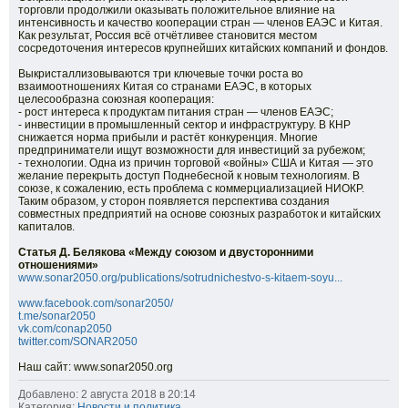
торговли продолжили оказывать положительное влияние на
интенсивность и качество кооперации стран — членов ЕАЭС и Китая.
Как результат, Россия всё отчётливее становится местом
сосредоточения интересов крупнейших китайских компаний и фондов.
Выкристаллизовываются три ключевые точки роста во
взаимоотношениях Китая со странами ЕАЭС, в которых
целесообразна союзная кооперация:
- рост интереса к продуктам питания стран — членов ЕАЭС;
- инвестиции в промышленный сектор и инфраструктуру. В КНР
снижается норма прибыли и растёт конкуренция. Многие
предприниматели ищут возможности для инвестиций за рубежом;
- технологии. Одна из причин торговой «войны» США и Китая — это
желание перекрыть доступ Поднебесной к новым технологиям. В
союзе, к сожалению, есть проблема с коммерциализацией НИОКР.
Таким образом, у сторон появляется перспектива создания
совместных предприятий на основе союзных разработок и китайских
капиталов.
Статья Д. Белякова «Между союзом и двусторонними
отношениями»
www.sonar2050.org/publications/sotrudnichestvo-s-kitaem-soyu...
www.facebook.com/sonar2050/
t.me/sonar2050
vk.com/conap2050
twitter.com/SONAR2050
Наш сайт: www.sonar2050.org
Добавлено: 2 августа 2018 в 20:14
Категория:
Новости и политика