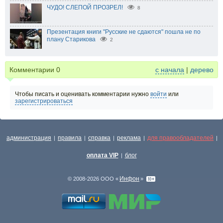
ЧУДО! СЛЕПОЙ ПРОЗРЕЛ!
8
Презентация книги "Русские не сдаются" пошла не по
плану Старикова
2
Комментарии
0
с начала
|
дерево
Чтобы писать и оценивать комментарии нужно
войти
или
зарегистрироваться
администрация
правила
справка
реклама
для правообладателей
|
|
|
|
|
оплата VIP
блог
|
Инфон
© 2008-2026 ООО «
»