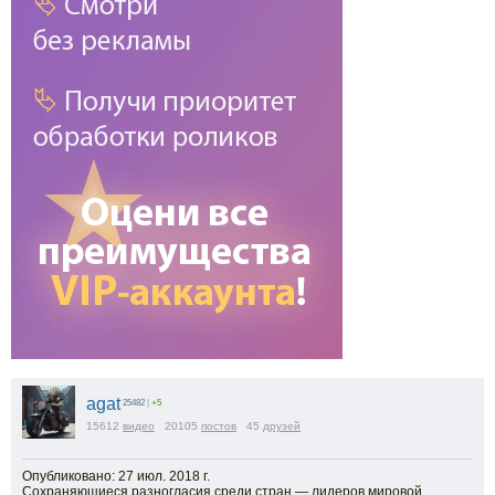
agat
25482
|
+5
15612
видео
20105
постов
45
друзей
Опубликовано: 27 июл. 2018 г.
Сохраняющиеся разногласия среди стран — лидеров мировой