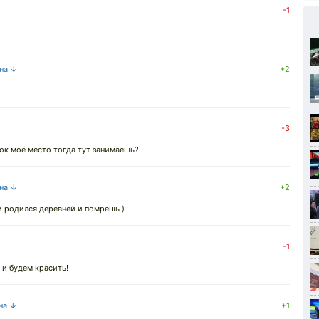
-1
 на ↓
+2
-3
ок моё место тогда тут занимаешь?
 на ↓
+2
й родился деревней и помрешь )
-1
 и будем красить!
 на ↓
+1