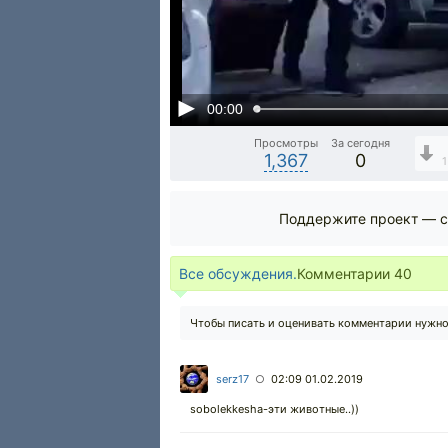
00:00
Просмотры
За сегодня
1,367
0
1
Поддержите проект — с
Все обсуждения.
Комментарии
40
Чтобы писать и оценивать комментарии нужн
serz17
02:09 01.02.2019
○
sobolekkesha-эти животные..))