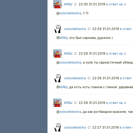
МЯШ
22:30 31.01.2019
в ответ на ↓
○
@
sobolekkesha
,
1-1)
sobolekkesha
22:29 31.01.2019
в ответ
○
@
МЯШ
,
это был сарказм, дурачок )
МЯШ
22:29 31.01.2019
в ответ на ↓
○
@
sobolekkesha
,
а хули ты саркастичный ублюд
sobolekkesha
22:28 31.01.2019
в ответ
○
@
МЯШ
,
да хоть хоть говном с глиной. деревне
МЯШ
22:28 31.01.2019
в ответ на ↓
○
@
sobolekkesha
,
да как ротбандом красили, так
sobolekkesha
22:27 31.01.2019
в ответ
○