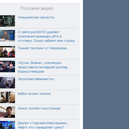
Похожее видео
Чжэцзянские таксисты
С сайта putin2012 удаляют
пожелания премьеру уйти в
отставку. Скоро забанят всю страну
Тонкий троллинг от Невзорова.
«Путин. Война»_ оппозиция
представила последний доклад
Бориса Немцова
Затроллил феминистку
Бабка тролит качков
Алиса троллит иностранца
Диалог с Сергеем Алексашенко.
Нефть: кто определяет цены?