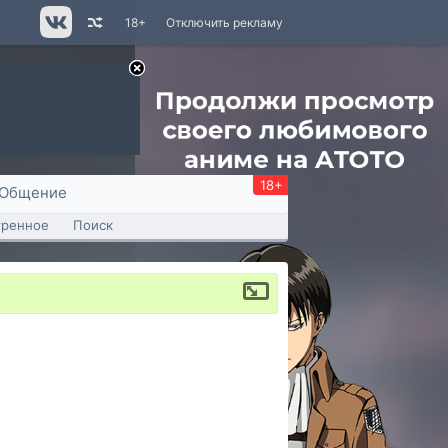
18+
Отключить рекламу
18+
Общение
тренное
Поиск