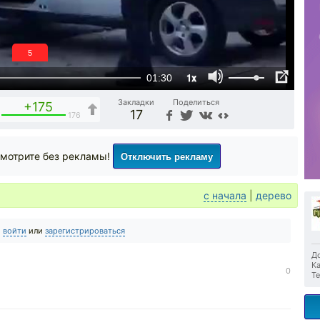
4
1x
01:30
Закладки
Поделиться
+175
17
176
Отключить рекламу
мотрите без рекламы!
с начала
|
дерево
о
войти
или
зарегистрироваться
До
Ка
0
Те