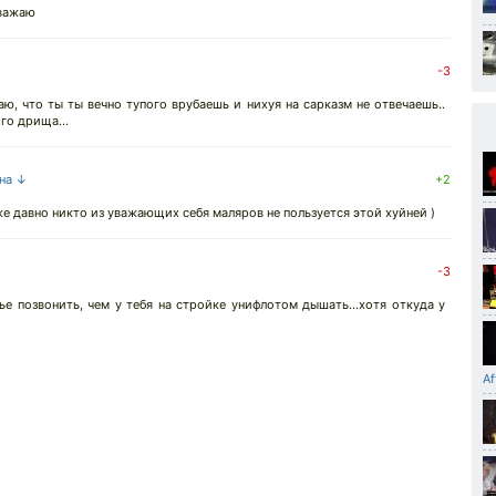
уважаю
-3
ю, что ты ты вечно тупого врубаешь и нихуя на сарказм не отвечаешь..
го дрища...
 на ↓
+2
же давно никто из уважающих себя маляров не пользуется этой хуйней )
-3
ье позвонить, чем у тебя на стройке унифлотом дышать...хотя откуда у
Af