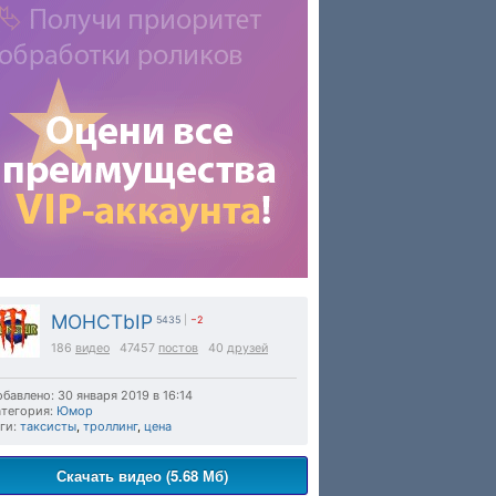
MOHCTbIP
5435
|
−2
186
видео
47457
постов
40
друзей
бавлено: 30 января 2019 в 16:14
тегория:
Юмор
ги:
таксисты
,
троллинг
,
цена
Скачать видео (5.68 Мб)