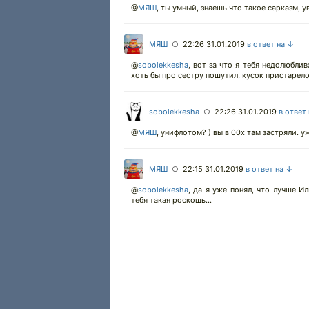
@
МЯШ
,
ты умный, знаешь что такое сарказм, 
МЯШ
22:26 31.01.2019
в ответ на ↓
○
@
sobolekkesha
,
вот за что я тебя недолюблива
хоть бы про сестру пошутил, кусок пристарело
sobolekkesha
22:26 31.01.2019
в ответ
○
@
МЯШ
,
унифлотом? ) вы в 00х там застряли. у
МЯШ
22:15 31.01.2019
в ответ на ↓
○
@
sobolekkesha
,
да я уже понял, что лучше Ил
тебя такая роскошь...