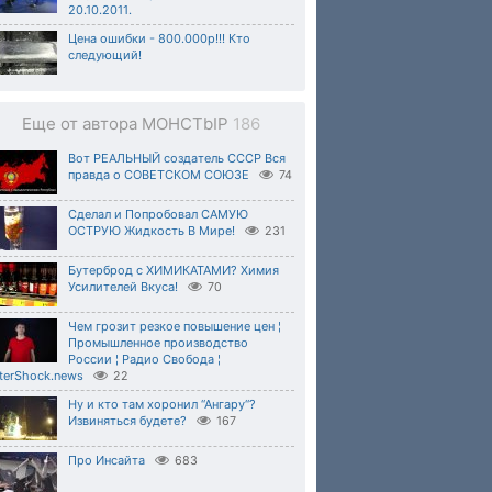
20.10.2011.
Цена ошибки - 800.000р!!! Кто
следующий!
Еще от автора MOHCTbIP
186
Вот РЕАЛЬНЫЙ создатель СССР Вся
правда о СОВЕТСКОМ СОЮЗЕ
74
Сделал и Попробовал САМУЮ
ОСТРУЮ Жидкость В Мире!
231
Бутерброд с ХИМИКАТАМИ? Химия
Усилителей Вкуса!
70
Чем грозит резкое повышение цен ¦
Промышленное производство
России ¦ Радио Свобода ¦
terShock.news
22
Ну и кто там хоронил “Ангару“?
Извиняться будете?
167
Про Инсайта
683