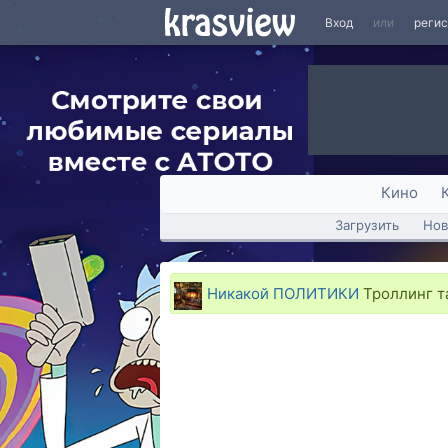
Вход
или
реги
Кино
Загрузить
Нов
Никакой ПОЛИТИКИ
Троллинг т