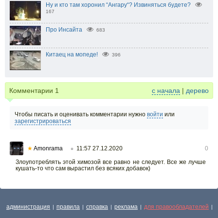
Ну и кто там хоронил “Ангару“? Извиняться будете?
167
Про Инсайта
683
Китаец на мопеде!
396
Комментарии
1
с начала
|
дерево
Чтобы писать и оценивать комментарии нужно
войти
или
зарегистрироваться
★
Amonrama
11:57 27.12.2020
0
○
Злоупотреблять этой химозой все равно не следует. Все же лучше
кушать-то что сам вырастил без всяких добавок)
администрация
правила
справка
реклама
для правообладателей
|
|
|
|
|