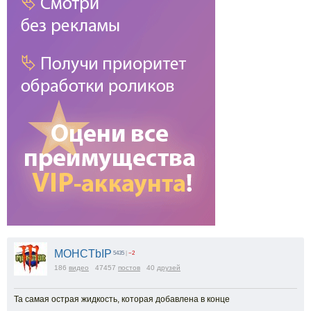
MOHCTbIP
5435
|
−2
186
видео
47457
постов
40
друзей
Та самая острая жидкость, которая добавлена в конце