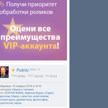
★
Putnic
41172
|
+1
7100
видео
11117
постов
54
друга
бавлено: 10 января 2019 в 10:10
тегория:
Наука и техника
ги:
STATION MARX
,
Марина Бурик
,
Engels
,
арксизм
,
Маркс
,
капитал
,
капитализм
,
ксплуатация
,
диалектика
,
философия
,
оциология
,
наука