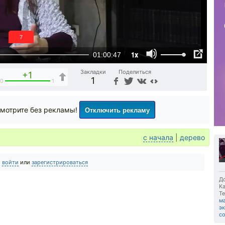
6
1x
01:00:47
Закладки
Поделиться
+1
1
0
1
Отключить рекламу
мотрите без рекламы!
с начала
|
дерево
о
войти
или
зарегистрироваться
До
Ка
Те
м
э
с