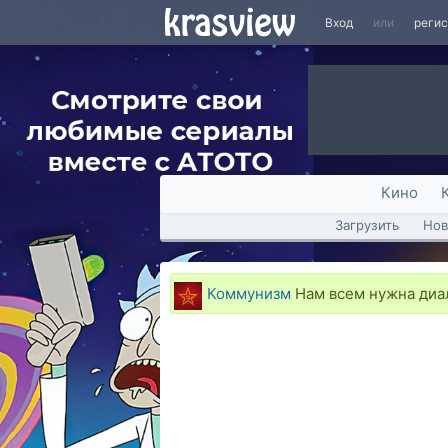
Вход
или
реги
Кино
Загрузить
Нов
Коммунизм
Нам всем нужна диа