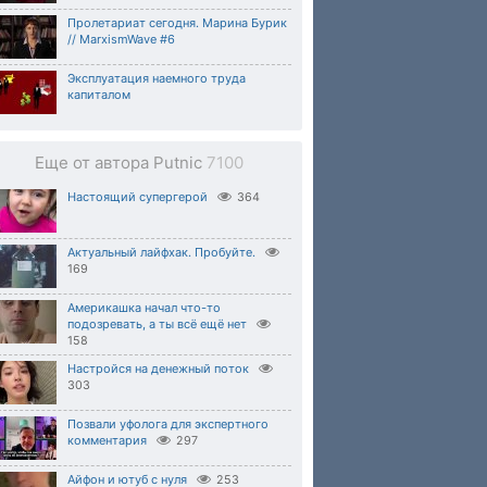
Пролетариат сегодня. Марина Бурик
// MarxismWave #6
Эксплуатация наемного труда
капиталом
Еще от автора Putnic
7100
Настоящий супергерой
364
Актуальный лайфхак. Пробуйте.
169
Америкашка начал что-то
подозревать, а ты всё ещё нет
158
Настройся на денежный поток
303
Позвали уфолога для экспертного
комментария
297
Айфон и ютуб с нуля
253