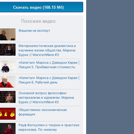
Скачать видео (168.15 Мб)
Похожее видео
Фашизм на экспорт
Материалистическая диалектика и
изучение жизни общества. Марина
Бурик // MarxismWave #3
«Капитал» Маркса с Дэвидом Харви |
Лекция 5. Прибавочная стоимость
«Капитал» Маркса с Дэвидом Харви |
Лекция 6. Рабочий день
Основной вопрос философии:
материализм и идеализм. Марина
Бурик // MarxismWave #2
Общественно-экономическая
формация
Рауф Фаткуллин о теории и практике
марксизма. По-живому