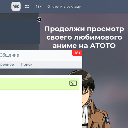
18+
Отключить рекламу
18+
Общение
тренное
Поиск