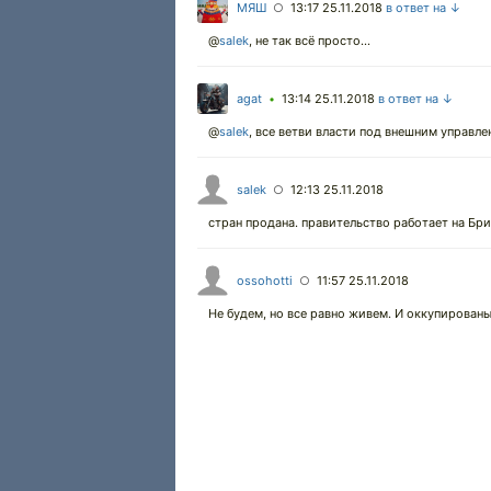
МЯШ
13:17 25.11.2018
в ответ на ↓
○
@
salek
,
не так всё просто...
agat
13:14 25.11.2018
в ответ на ↓
•
@
salek
,
все ветви власти под внешним управле
salek
12:13 25.11.2018
○
стран продана. правительство работает на Бр
ossohotti
11:57 25.11.2018
○
Не будем, но все равно живем. И оккупирован