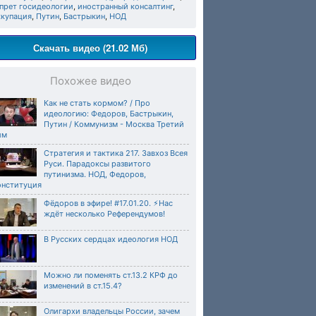
апрет госидеологии
,
иностранный консалтинг
,
ккупация
,
Путин
,
Бастрыкин
,
НОД
Скачать видео (21.02 Мб)
Похожее видео
Как не стать кормом? / Про
идеологию: Федоров, Бастрыкин,
Путин / Коммунизм - Москва Третий
им
Стратегия и тактика 217. Завхоз Всея
Руси. Парадоксы развитого
путинизма. НОД, Федоров,
онституция
Фёдоров в эфире! #17.01.20. ⚡️Нас
ждёт несколько Референдумов!
В Русских сердцах идеология НОД
Можно ли поменять ст.13.2 КРФ до
изменений в ст.15.4?
Олигархи владельцы России, зачем