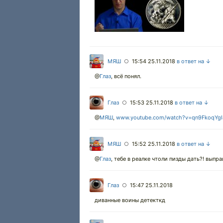
МЯШ
15:54 25.11.2018
в ответ на ↓
○
@
Глаз
,
всё понял.
Глаз
15:53 25.11.2018
в ответ на ↓
○
@
МЯШ
,
www.youtube.com/watch?v=qn9FkoqYgI
МЯШ
15:52 25.11.2018
в ответ на ↓
○
@
Глаз
,
тебе в реалке чтоли пизды дать?! выпр
Глаз
15:47 25.11.2018
○
диванные воины детекткд