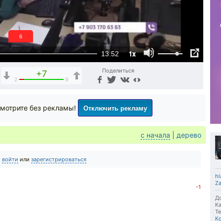
5
1x
13:52
Поделиться
+7
2
9
Отключить рекламу
мотрите без рекламы!
с начала
|
дерево
о
войти
или
зарегистрироваться
hl
Za
-1
До
Ка
Те
К