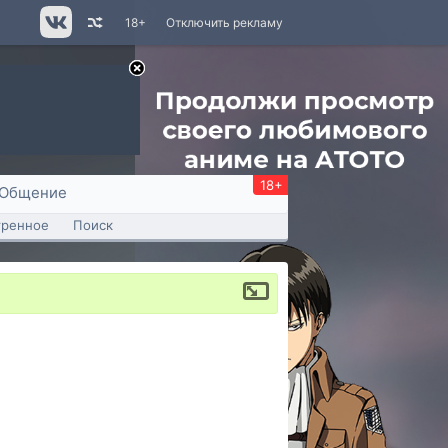
18+
Отключить рекламу
18+
Общение
тренное
Поиск