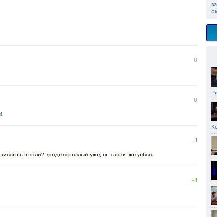
з
о
0
Р
0
4
К
-1
ашиваешь штоли? вроде взрослый уже, но такой-же уебан..
+1