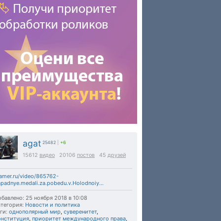
agat
25482
|
+6
15612
видео
20106
постов
45
друзей
amer.ru/video/865762-
padnye.medali.za.pobedu.v.Holodnoiy...
бавлено: 25 ноября 2018 в 10:08
тегория:
Новости и политика
ги:
однополярный мир
,
суверенитет
,
онституция
,
приоритет международного права
,