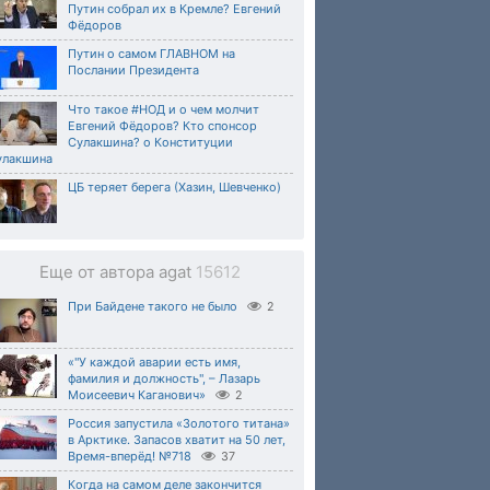
Путин собрал их в Кремле? Евгений
Фёдоров
Путин о самом ГЛАВНОМ на
Послании Президента
Что такое #НОД и о чем молчит
Евгений Фёдоров? Кто спонсор
Сулакшина? о Конституции
улакшина
ЦБ теряет берега (Хазин, Шевченко)
Еще от автора agat
15612
При Байдене такого не было
2
«"У каждой аварии есть имя,
фамилия и должность", – Лазарь
Моисеевич Каганович»
2
Россия запустила «Золотого титана»
в Арктике. Запасов хватит на 50 лет,
Время-вперёд! №718
37
Когда на самом деле закончится