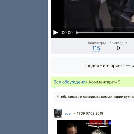
00:00
Просмотры
За сегодня
115
0
Поддержите проект — с
Все обсуждения.
Комментарии
9
Чтобы писать и оценивать комментарии нужн
agat
11:39 07.02.2019
•