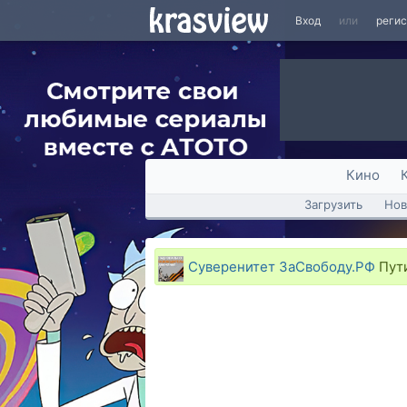
Вход
или
реги
Кино
Загрузить
Нов
Суверенитет ЗаСвободу.РФ
Пути