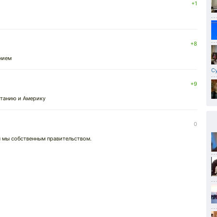
+1
+8
нием
С
+9
итанию и Америку
0
ы мы собственным правительством.