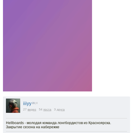
iiiyy
23
| 0
27
видео
54
поста
3
друга
Hellboards - молодая команда лонгбордистов из Красноярска.
Закрытие сезона на набережке