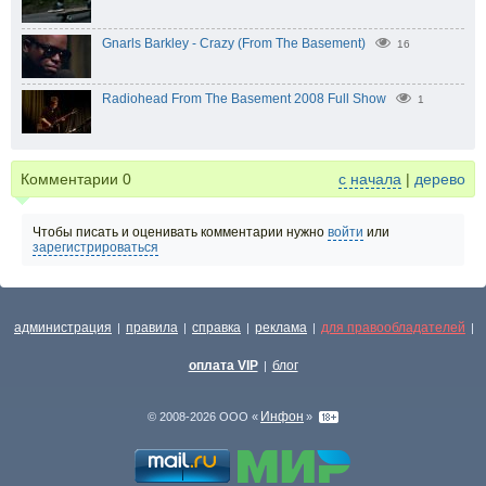
Gnarls Barkley - Crazy (From The Basement)
16
Radiohead From The Basement 2008 Full Show
1
Комментарии
0
с начала
|
дерево
Чтобы писать и оценивать комментарии нужно
войти
или
зарегистрироваться
администрация
правила
справка
реклама
для правообладателей
|
|
|
|
|
оплата VIP
блог
|
Инфон
© 2008-2026 ООО «
»