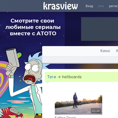
Вход
или
реги
Кино
Теги
→
hellboards
00:38
Falling Down