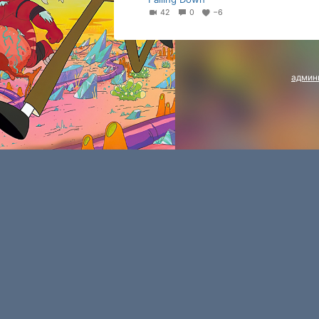
42
0
−6
админ