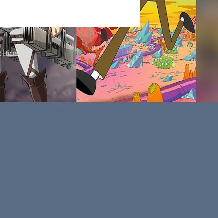
P
|
блог