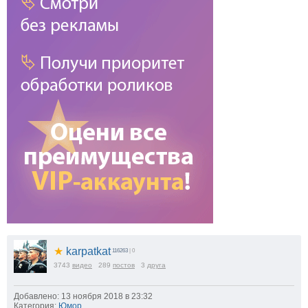
★
karpatkat
116263
| 0
3743
видео
289
постов
3
друга
Добавлено: 13 ноября 2018 в 23:32
Категория:
Юмор