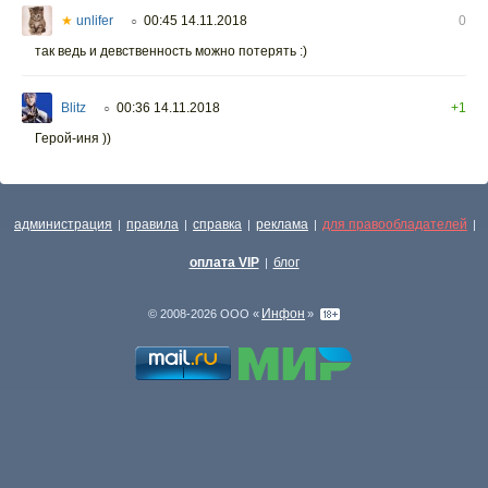
★
unlifer
00:45 14.11.2018
0
○
так ведь и девственность можно потерять :)
Blitz
00:36 14.11.2018
+1
○
Герой-иня ))
администрация
правила
справка
реклама
для правообладателей
|
|
|
|
|
оплата VIP
блог
|
Инфон
© 2008-2026 ООО «
»