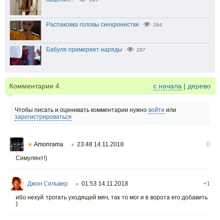
Распаковка головы синхронистки
294
Бабуля примеряет наряды
297
Комментарии
4
с начала
|
дерево
Чтобы писать и оценивать комментарии нужно
войти
или
зарегистрироваться
★
Amonrama
23:48 14.11.2018
0
○
Симулянт!)
Джон Сильвер
01:53 14.11.2018
+1
○
ибо нехуй трогать уходящий мяч, так то мог и в ворота его добавить
)