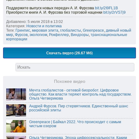
Поддержите выпуск новых передач А. И. Фурсова
bit.ly/2I9FL1B
Приобрести книги А. И. Фурсова без торговой наценки
bit.ly/2rVS7j9
Добавлено: 5 июля 2018 в 13:02
Категория:
Новости и политика
Теги:
Гринпис
,
мировая элита
,
глобалисты
,
Greenpeace
,
дивный новый
мир
,
Фурсов
,
экологизм
,
Рокфеллер
,
Виндзоры
,
транснациональные
корпорации
Скачать видео (26.67 Мб)
Похожее видео
Мечта глобалистов - сетевой биоробот. Цифровое
общество. Как власти теряют контроль над государством.
Ольга Четверикова
Андрей Фурсов. Пир стервятников. Единственный шанс
российской элиты
Greenpeace | Байкал 2022. Что происходит с самым
чистым озером
Ольга Четверикова. Эпоха цифросексуальности. Каким