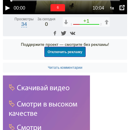
1x
00:00
10:04
6
Просмотры
За сегодня
+1
34
0
1
2
Поддержите проект — смотрите без рекламы!
Отключить рекламу
Читать комментарии