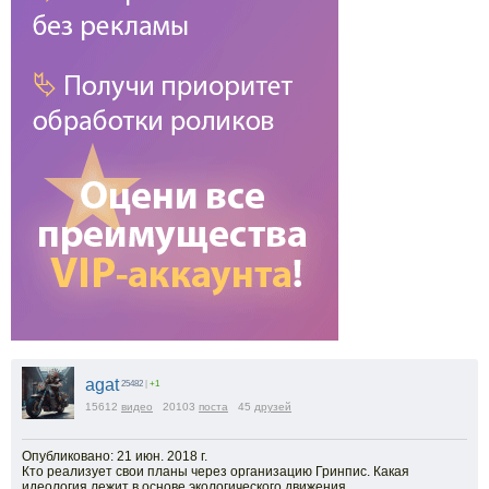
agat
25482
|
+1
15612
видео
20103
поста
45
друзей
Опубликовано: 21 июн. 2018 г.
Кто реализует свои планы через организацию Гринпис. Какая
идеология лежит в основе экологического движения.