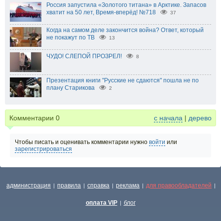
Россия запустила «Золотого титана» в Арктике. Запасов
хватит на 50 лет, Время-вперёд! №718
37
Когда на самом деле закончится война? Ответ, который
не покажут по ТВ
13
ЧУДО! СЛЕПОЙ ПРОЗРЕЛ!
8
Презентация книги "Русские не сдаются" пошла не по
плану Старикова
2
Комментарии
0
с начала
|
дерево
Чтобы писать и оценивать комментарии нужно
войти
или
зарегистрироваться
администрация
правила
справка
реклама
для правообладателей
|
|
|
|
|
оплата VIP
блог
|