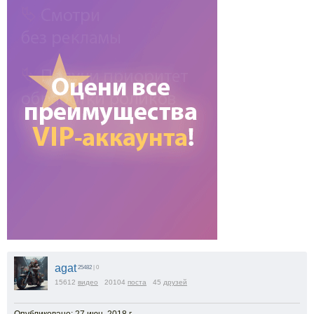
agat
25482
| 0
15612
видео
20104
поста
45
друзей