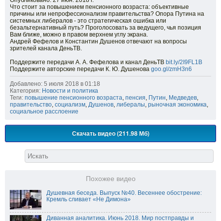
Опубликовано: 27 июн. 2018 г.
Что стоит за повышением пенсионного возраста: объективные
причины или непрофессионализм правительства? Опора Путина на
системных либералов - это стратегическая ошибка или
безальтернативный путь? Проголосовать за ведущего, чья позиция
Вам ближе, можно в правом верхнем углу экрана.
Андрей Фефелов и Константин Душенов отвечают на вопросы
зрителей канала ДеньТВ.
Поддержите передачи А. А. Фефелова и канал ДеньТВ
bit.ly/2I9FL1B
Поддержите авторские передачи К. Ю. Душенова
goo.gl/zmH3n6
Добавлено: 5 июля 2018 в 01:18
Категория:
Новости и политика
Теги:
повышение пенсионного возраста
,
пенсия
,
Путин
,
Медведев
,
правительство
,
социализм
,
Душенов
,
либералы
,
рыночная экономика
,
социальное расслоение
Скачать видео (211.98 Мб)
Похожее видео
Душевная беседа. Выпуск №40. Весеннее обострение:
Кремль сливает «Не Димона»
Диванная аналитика. Июнь 2018. Мир постправды и