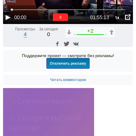
1x
00:00
01:55:13
6
Просмотры
За сегодня
+2
4
0
0
2
Поддержите проект — смотрите без рекламы!
Отключить рекламу
Читать комментарии