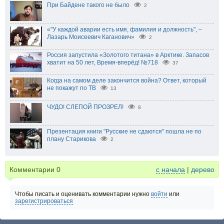
При Байдене такого не было
2
«"У каждой аварии есть имя, фамилия и должность", –
Лазарь Моисеевич Каганович»
2
Россия запустила «Золотого титана» в Арктике. Запасов
хватит на 50 лет, Время-вперёд! №718
37
Когда на самом деле закончится война? Ответ, который
не покажут по ТВ
13
ЧУДО! СЛЕПОЙ ПРОЗРЕЛ!
8
Презентация книги "Русские не сдаются" пошла не по
плану Старикова
2
Комментарии
0
с начала
|
дерево
Чтобы писать и оценивать комментарии нужно
войти
или
зарегистрироваться