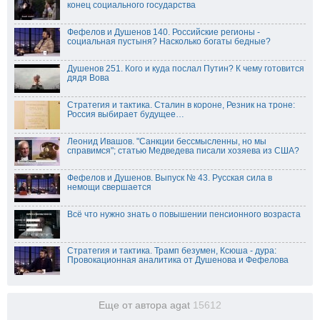
конец социального государства
Фефелов и Душенов 140. Российские регионы -
социальная пустыня? Насколько богаты бедные?
Душенов 251. Кого и куда послал Путин? К чему готовится
дядя Вова
Стратегия и тактика. Сталин в короне, Резник на троне:
Россия выбирает будущее…
Леонид Ивашов. "Санкции бессмысленны, но мы
справимся"; статью Медведева писали хозяева из США?
Фефелов и Душенов. Выпуск № 43. Русская сила в
немощи свершается
Всё что нужно знать о повышении пенсионного возраста
Стратегия и тактика. Трамп безумен, Ксюша - дура:
Провокационная аналитика от Душенова и Фефелова
Еще от автора agat
15612