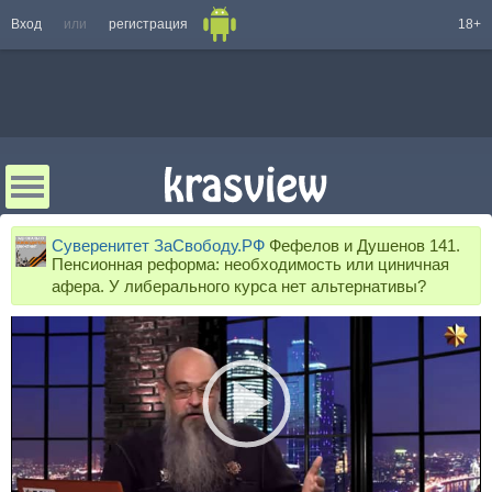
Вход
или
регистрация
18+
Суверенитет ЗаСвободу.РФ
Фефелов и Душенов 141.
Пенсионная реформа: необходимость или циничная
афера. У либерального курса нет альтернативы?