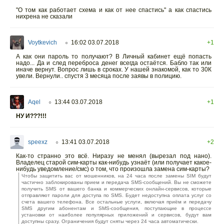
"О том как работает схема и как от нее спастись" а как спастись
нихрена не сказали
Voytkevich
16:02 03.07.2018
+1
○
А как они пароль то получают? В Личный кабинет ещё попасть
надо... Да и след переброса денег всегда остаётся. Бабло так или
иначе вернут. Вопрос лишь в сроках. У нашей знакомой, как то 30К
увели. Вернули.. спустя 3 месяца после заявы в полицию.
Aqel
13:44 03.07.2018
+1
○
НУ И???!!!
speexz
13:41 03.07.2018
+2
○
Как-то странно это всё. Ниразу не менял (вырезал под нано).
Владелец старой сим-карты как-нибудь узнаёт (или получает какое-
нибудь уведомление/смс) о том, что произошла замена сим-карты?
Чтобы защитить вас от мошенников, на 24 часа после замены SIM будут
частично заблокированы прием и передача SMS-сообщений. Вы не сможете
получить SMS от вашего банка и коммерческих онлайн-сервисов, которые
отправляют пароли для доступа по SMS. Будет недоступна оплата услуг со
счета вашего телефона. Все остальные услуги, включая приём и передачу
SMS другим абонентам и SMS-сообщения, поступающие в процессе
установки от наиболее популярных приложений и сервисов, будут вам
доступны сразу. Ограничения будут сняты через 24 часа автоматически.