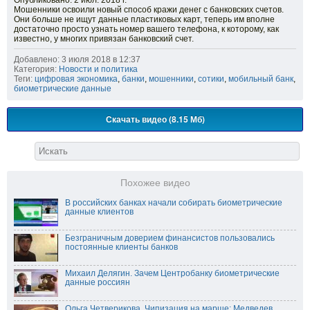
Опубликовано: 2 июл. 2018 г.
Мошенники освоили новый способ кражи денег с банковских счетов.
Они больше не ищут данные пластиковых карт, теперь им вполне
достаточно просто узнать номер вашего телефона, к которому, как
известно, у многих привязан банковский счет.
Добавлено: 3 июля 2018 в 12:37
Категория:
Новости и политика
Теги:
цифровая экономика
,
банки
,
мошенники
,
сотики
,
мобильный банк
,
биометрические данные
Скачать видео (8.15 Мб)
Похожее видео
В российских банках начали собирать биометрические
данные клиентов
Безграничным доверием финансистов пользовались
постоянные клиенты банков
Михаил Делягин. Зачем Центробанку биометрические
данные россиян
Ольга Четверикова. Чипизация на марше: Медведев