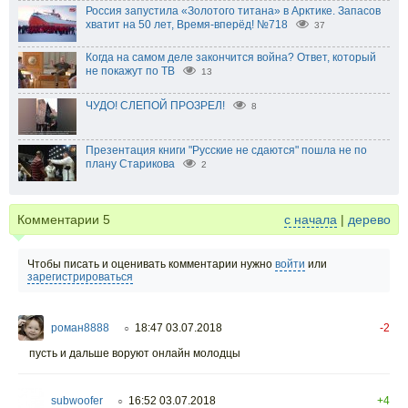
Россия запустила «Золотого титана» в Арктике. Запасов
хватит на 50 лет, Время-вперёд! №718
37
Когда на самом деле закончится война? Ответ, который
не покажут по ТВ
13
ЧУДО! СЛЕПОЙ ПРОЗРЕЛ!
8
Презентация книги "Русские не сдаются" пошла не по
плану Старикова
2
Комментарии
5
с начала
|
дерево
Чтобы писать и оценивать комментарии нужно
войти
или
зарегистрироваться
роман8888
18:47 03.07.2018
-2
○
пусть и дальше воруют онлайн молодцы
subwoofer
16:52 03.07.2018
+4
○