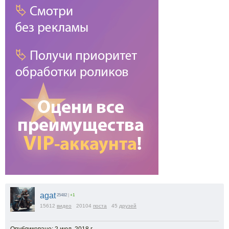
agat
25482
|
+1
15612
видео
20104
поста
45
друзей