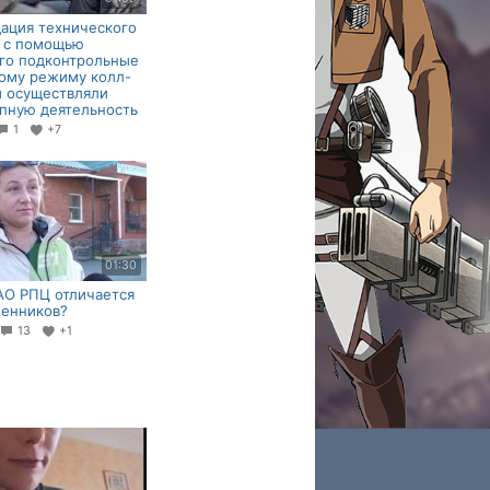
ация технического
а с помощью
го подконтрольные
ому режиму колл-
 осуществляли
пную деятельность
1
+7
01:30
АО РПЦ отличается
шенников?
13
+1