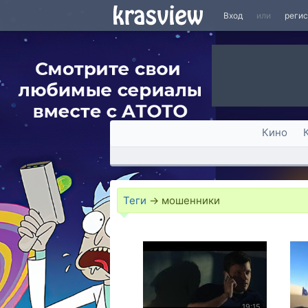
Вход
или
реги
Кино
Теги
→
мошенники
19:15