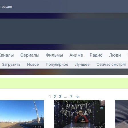
страция
Каналы
Сериалы
Фильмы
Аниме
Радио
Люди
Загрузить
Новое
Популярное
Лучшее
Сейчас смотрят
1
2
3
...
7
→
16:48
02:07