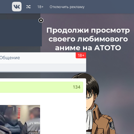
18+
Отключить рекламу
18+
Общение
134
01:09