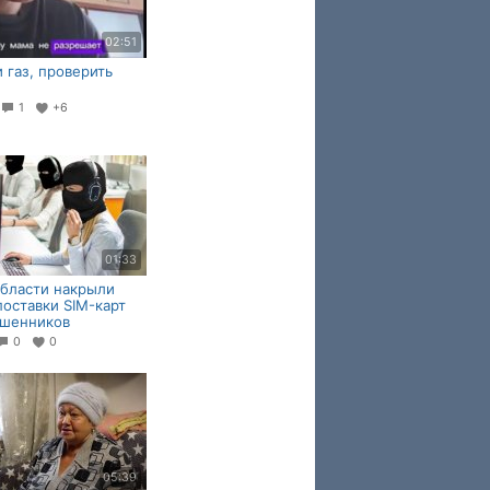
02:51
 газ, проверить
1
+6
01:33
бласти накрыли
поставки SIM-карт
ошенников
0
0
05:39