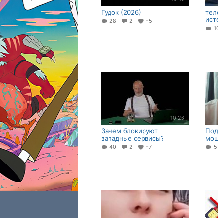
Гудок (2026)
тел
ист
28
2
+5
1
10:26
Зачем блокируют
Под
западные сервисы?
мош
40
2
+7
5