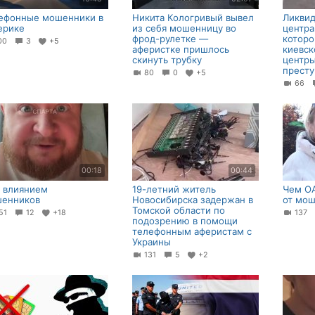
ефонные мошенники в
Никита Кологривый вывел
Ликвид
ерике
из себя мошенницу во
центр
фрод-рулетке —
которо
00
3
+5
аферистке пришлось
киевск
скинуть трубку
центры
престу
80
0
+5
66
00:18
00:44
 влиянием
19-летний житель
Чем О
енников
Новосибирска задержан в
от мо
Томской области по
51
12
+18
137
подозрению в помощи
телефонным аферистам с
Украины
131
5
+2