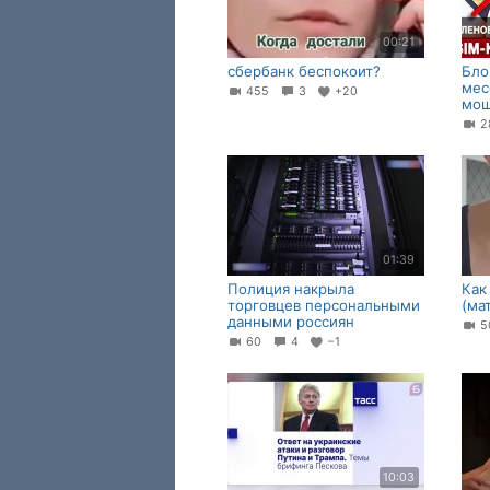
00:21
сбербанк беспокоит?
Бло
мес
455
3
+20
мош
01:39
Полиция накрыла
Как
торговцев персональными
(ма
данными россиян
5
60
4
−1
10:03