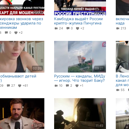
01:41
01:33
кировка звонков через
Камбоджа выдаёт России
включи
сенджеры ударила по
крипто-жулика Пичугина
нада
енникам
24
0
+2
213
28
0
+2
02:20
09:21
 обманывают детей
Русским — кандалы, МИДу
В Лено
т)
— игнор. Что творит Баку?
канал 
для м
09
27
+61
10
2
+1
55
18:13
11:45