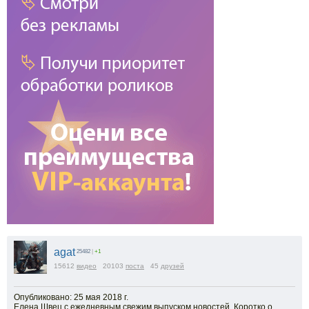
agat
25482
|
+1
15612
видео
20103
поста
45
друзей
Опубликовано: 25 мая 2018 г.
Елена Швец с ежедневным свежим выпуском новостей. Коротко о