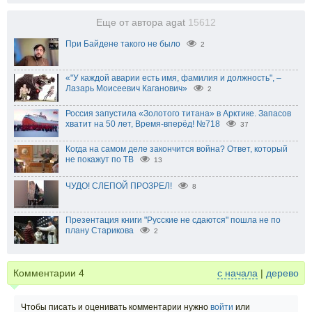
Еще от автора agat
15612
При Байдене такого не было
2
«"У каждой аварии есть имя, фамилия и должность", –
Лазарь Моисеевич Каганович»
2
Россия запустила «Золотого титана» в Арктике. Запасов
хватит на 50 лет, Время-вперёд! №718
37
Когда на самом деле закончится война? Ответ, который
не покажут по ТВ
13
ЧУДО! СЛЕПОЙ ПРОЗРЕЛ!
8
Презентация книги "Русские не сдаются" пошла не по
плану Старикова
2
Комментарии
4
с начала
|
дерево
Чтобы писать и оценивать комментарии нужно
войти
или