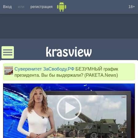
Вход
или
регистрация
18+
Суверенитет ЗаСвободу.РФ
БЕЗУМНЫЙ график
президента. Вы бы выдержали? (РАКЕТА.News)