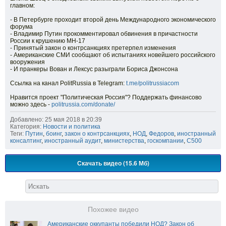
главном:
- В Петербурге проходит второй день Международного экономического
форума
- Владимир Путин прокомментировал обвинения в причастности
России к крушению MH-17
- Принятый закон о контрсанкциях претерпел изменения
- Американские СМИ сообщают об испытаниях новейшего российского
вооружения
- И пранкеры Вован и Лексус разыграли Бориса Джонсона
Ссылка на канал PolitRussia в Telegram:
t.me/politrussiacom
Нравится проект "Политическая Россия"? Поддержать финансово
можно здесь -
politrussia.com/donate/
Добавлено: 25 мая 2018 в 20:39
Категория:
Новости и политика
Теги:
Путин
,
боинг
,
закон о контрсанкциях
,
НОД
,
Федоров
,
иностранный
консалтинг
,
иностранный аудит
,
министерства
,
госкомпании
,
С500
Скачать видео (15.6 Мб)
Похожее видео
Американские оккупанты победили НОД? Закон об