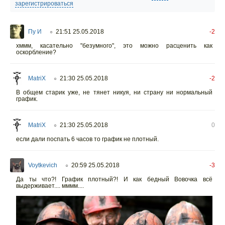
зарегистрироваться
Пу И
21:51 25.05.2018
-2
○
хммм, касательно "безумного", это можно расценить как
оскорбление?
MatriX
21:30 25.05.2018
-2
○
В общем старик уже, не тянет никуя, ни страну ни нормальный
график.
MatriX
21:30 25.05.2018
0
○
если дали поспать 6 часов то график не плотный.
Voytkevich
20:59 25.05.2018
-3
○
Да ты что?! График плотный?! И как бедный Вовочка всё
выдерживает.... мммм....