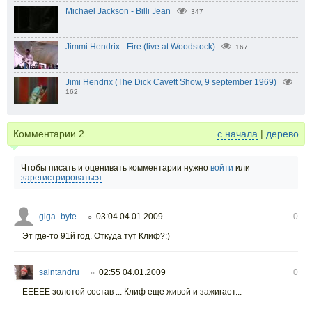
Michael Jackson - Billi Jean
347
Jimmi Hendrix - Fire (live at Woodstock)
167
Jimi Hendrix (The Dick Cavett Show, 9 september 1969)
162
Комментарии
2
с начала
|
дерево
Чтобы писать и оценивать комментарии нужно
войти
или
зарегистрироваться
giga_byte
03:04 04.01.2009
0
○
Эт где-то 91й год. Откуда тут Клиф?:)
saintandru
02:55 04.01.2009
0
○
ЕЕЕЕЕ золотой состав ... Клиф еще живой и зажигает...