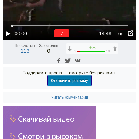
1x
00:00
14:48
6
Просмотры
За сегодня
+8
113
0
2
10
Поддержите проект — смотрите без рекламы!
Отключить рекламу
Читать комментарии