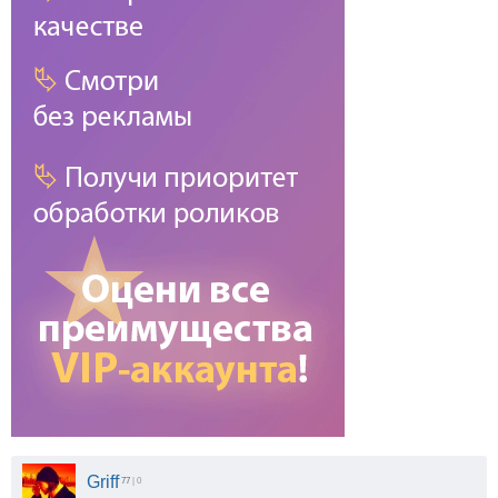
Griff
77
| 0