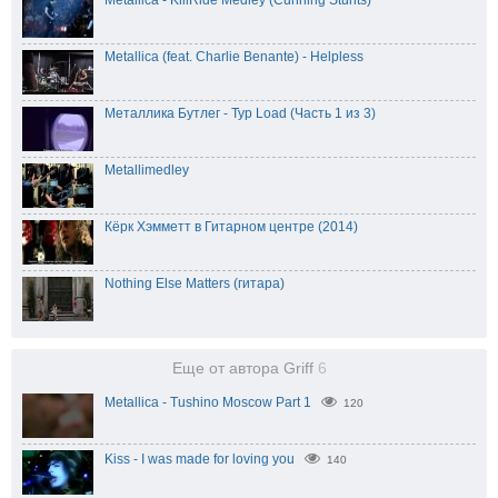
Metallica - KillRide Medley (Cunning Stunts)
Metallica (feat. Charlie Benante) - Helpless
Металлика Бутлег - Тур Load (Часть 1 из 3)
Metallimedley
Кёрк Хэмметт в Гитарном центре (2014)
Nothing Else Matters (гитара)
Еще от автора Griff
6
Metallica - Tushino Moscow Part 1
120
Kiss - I was made for loving you
140