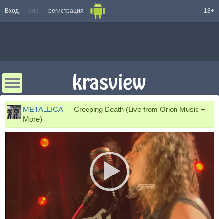
Вход
или
регистрация
18+
METALLICA
—
Creeping Death (Live from Orion Music +
More)