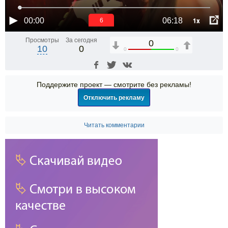
1x
00:00
06:18
6
Просмотры
За сегодня
0
10
0
0
0
Поддержите проект — смотрите без рекламы!
Отключить рекламу
Читать комментарии