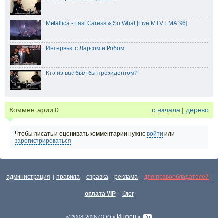
Metallica - Last Caress & So What [Live MTV EMA '96]
Интервью с Ларсом и Робом
Кто из вас был бы президентом?
Комментарии
0
с начала
|
дерево
Чтобы писать и оценивать комментарии нужно
войти
или
зарегистрироваться
администрация
правила
справка
реклама
для правообладателей
|
|
|
|
|
оплата VIP
блог
|
Инфон
© 2008-2026 ООО «
»