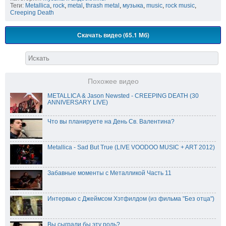
Теги:
Metallica
,
rock
,
metal
,
thrash metal
,
музыка
,
music
,
rock music
,
Creeping Death
Скачать видео (65.1 Мб)
Похожее видео
METALLICA & Jason Newsted - CREEPING DEATH (30
ANNIVERSARY LIVE)
Что вы планируете на День Св. Валентина?
Metallica - Sad But True (LIVE VOODOO MUSIC + ART 2012)
Забавные моменты с Металликой Часть 11
Интервью с Джеймсом Хэтфилдом (из фильма "Без отца")
Вы сыграли бы эту роль?