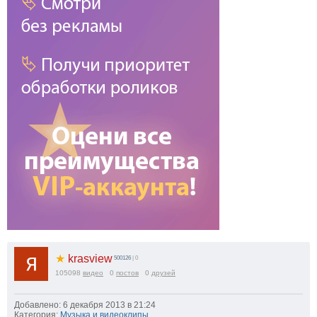
★
krasview
500126
| 0
105098
видео
0
постов
0
друзей
Добавлено: 6 декабря 2013 в 21:24
Категория:
Музыка и видеоклипы