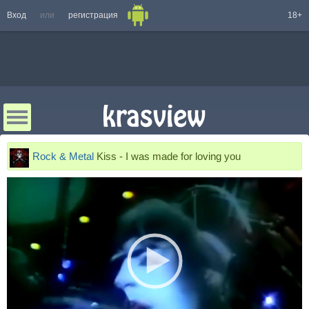
Вход
или
регистрация
18+
Rock & Metal
Kiss - I was made for loving you