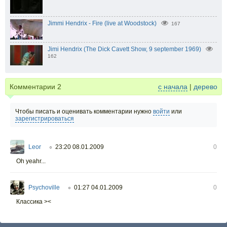
Jimmi Hendrix - Fire (live at Woodstock)
167
Jimi Hendrix (The Dick Cavett Show, 9 september 1969)
162
Комментарии
2
с начала
|
дерево
Чтобы писать и оценивать комментарии нужно
войти
или
зарегистрироваться
Leor
23:20 08.01.2009
0
○
Oh yeahr...
Psychoville
01:27 04.01.2009
0
○
Классика ><