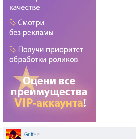
Griff
77
| 0