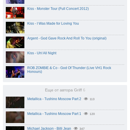
Kiss - Monster Tour (Full Concert 2012)
Kiss - I Was Made for Loving You
Argent - God Gave Rock And Roll To You (original)
Kiss - Uh! All Night
ROB ZOMBIE & Co - God Of Thunder (Live VH1 Rock
Honours)
Еще от автора Griff
6
Metallica - Tushino Moscow Part 2
113
Metallica - Tushino Moscow Part 1
120
Michael Jackson - Billi Jean
347