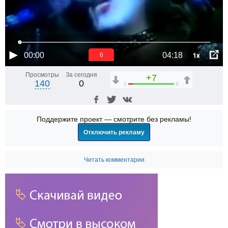
1x
00:00
04:18
6
Просмотры
За сегодня
+7
140
0
2
9
Поддержите проект — смотрите без рекламы!
Отключить рекламу
Читать комментарии