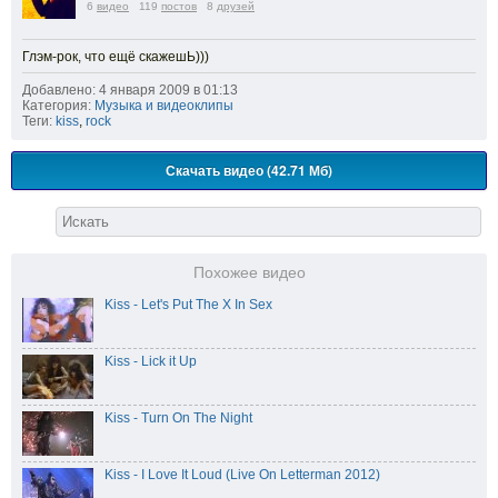
6
видео
119
постов
8
друзей
Глэм-рок, что ещё скажешЬ)))
Добавлено: 4 января 2009 в 01:13
Категория:
Музыка и видеоклипы
Теги:
kiss
,
rock
Скачать видео (42.71 Мб)
Похожее видео
Kiss - Let's Put The X In Sex
Kiss - Lick it Up
Kiss - Turn On The Night
Kiss - I Love It Loud (Live On Letterman 2012)